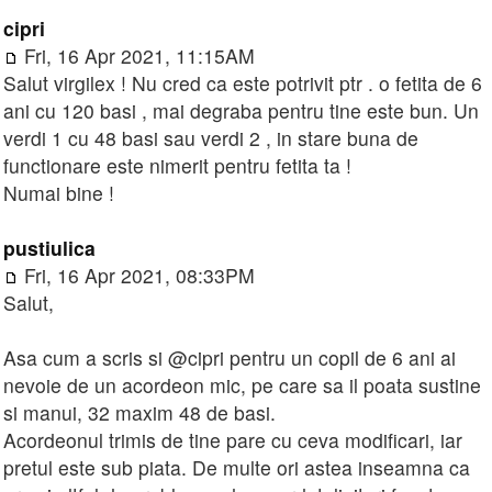
cipri
Fri, 16 Apr 2021, 11:15AM
Salut virgilex ! Nu cred ca este potrivit ptr . o fetita de 6
ani cu 120 basi , mai degraba pentru tine este bun. Un
verdi 1 cu 48 basi sau verdi 2 , in stare buna de
functionare este nimerit pentru fetita ta !
Numai bine !
pustiulica
Fri, 16 Apr 2021, 08:33PM
Salut,
Asa cum a scris si @cipri pentru un copil de 6 ani ai
nevoie de un acordeon mic, pe care sa il poata sustine
si manui, 32 maxim 48 de basi.
Acordeonul trimis de tine pare cu ceva modificari, iar
pretul este sub piata. De multe ori astea inseamna ca