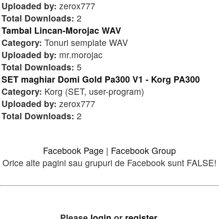
Uploaded by:
zerox777
Total Downloads:
2
Tambal Lincan-Morojac WAV
Category:
Tonuri semplate WAV
Uploaded by:
mr.morojac
Total Downloads:
5
SET maghiar Domi Gold Pa300 V1 - Korg PA300
Category:
Korg (SET, user-program)
Uploaded by:
zerox777
Total Downloads:
2
Facebook Page
|
Facebook Group
Orice alte pagini sau grupuri de Facebook sunt FALSE!
Please
login
or
register
.