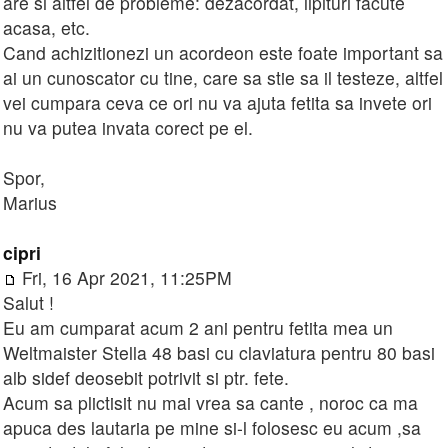
are si altfel de probleme: dezacordat, lipituri facute
acasa, etc.
Cand achizitionezi un acordeon este foate important sa
ai un cunoscator cu tine, care sa stie sa il testeze, altfel
vei cumpara ceva ce ori nu va ajuta fetita sa invete ori
nu va putea invata corect pe el.
Spor,
Marius
cipri
Fri, 16 Apr 2021, 11:25PM
Salut !
Eu am cumparat acum 2 ani pentru fetita mea un
Weltmaister Stella 48 basi cu claviatura pentru 80 basi
alb sidef deosebit potrivit si ptr. fete.
Acum sa plictisit nu mai vrea sa cante , noroc ca ma
apuca des lautaria pe mine si-l folosesc eu acum ,sa