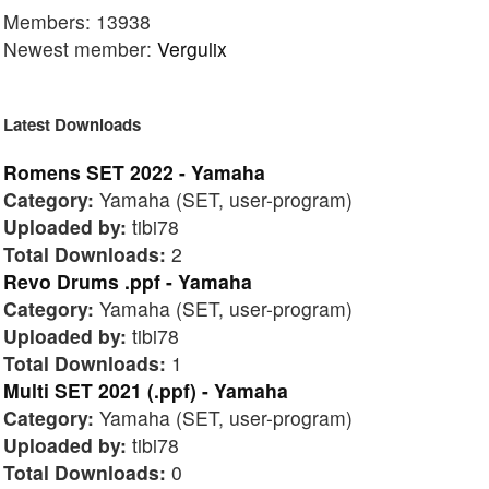
Members: 13938
Newest member:
Vergulix
Latest Downloads
Romens SET 2022 - Yamaha
Category:
Yamaha (SET, user-program)
Uploaded by:
tibi78
Total Downloads:
2
Revo Drums .ppf - Yamaha
Category:
Yamaha (SET, user-program)
Uploaded by:
tibi78
Total Downloads:
1
Multi SET 2021 (.ppf) - Yamaha
Category:
Yamaha (SET, user-program)
Uploaded by:
tibi78
Total Downloads:
0