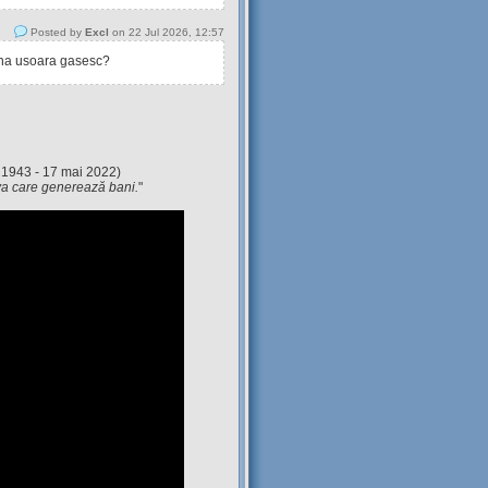
Posted by
Excl
on 22 Jul 2026, 12:57
tina usoara gasesc?
 1943 - 17 mai 2022)
eva care generează bani.
"