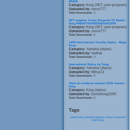
PA300
Category:
Korg (SET, user-program)
Uploaded by:
zerox777
Total Downloads:
2
SET maghiar Csaby Eleganto V2 Studio -
Korg PA600/700/900/800/4X/1000
Category:
Korg (SET, user-program)
Uploaded by:
zerox777
Total Downloads:
2
1400 International Yamaha Styles - Mega
Pack
Category:
Yamaha (styles)
Uploaded by:
xadiop
Total Downloads:
3
International Styles by Song
Category:
Yamaha (styles)
Uploaded by:
Mihai13
Total Downloads:
5
Style-uri moderne manual 2026 manele -
Korg
Category:
Korg (styles)
Uploaded by:
DenisKorg2005
Total Downloads:
4
Tags
roland
korg
yamaha
negative
ritmuri
romanesti
midi
tonuri