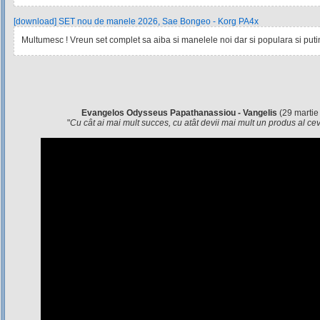
[download] SET nou de manele 2026, Sae Bongeo - Korg PA4x
Multumesc ! Vreun set complet sa aiba si manelele noi dar si populara si pu
Evangelos Odysseus Papathanassiou - Vangelis
(29 martie
"
Cu cât ai mai mult succes, cu atât devii mai mult un produs al c