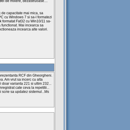
tfel de mixere, dezastruoase....
k de capacitate mai mica, sa
C cu Windows 7 si sa-l formatezi
ck formatat Fat32 cu Win10/11 sa-
 functionat. Mai incearca sa
nctioneaza incearca alte valori.
eprezentanta RCF din Gheorgheni.
a. Am vrut sa incerc cu alta
 doar varianta 221 si ultim 232...
nregistrat cate ceva la repetitii...
i scrie sa updatez sistemul...Ms