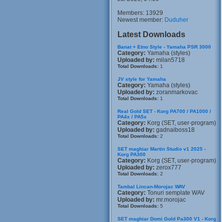
Members: 13929
Newest member:
Duduher
Latest Downloads
Banat + Etno Style - Yamaha PSR 3000
Category:
Yamaha (styles)
Uploaded by:
milan5718
Total Downloads:
1
JV style for Yamaha
Category:
Yamaha (styles)
Uploaded by:
zoranmarkovac
Total Downloads:
1
Real Gold SET - Korg PA700 / PA1000 /
PA4x / PA5x
Category:
Korg (SET, user-program)
Uploaded by:
gadnaiboss18
Total Downloads:
2
SET maghiar Martin Studio v1 2025 -
Korg PA300
Category:
Korg (SET, user-program)
Uploaded by:
zerox777
Total Downloads:
2
Tambal Lincan-Morojac WAV
Category:
Tonuri semplate WAV
Uploaded by:
mr.morojac
Total Downloads:
5
SET maghiar Domi Gold Pa300 V1 - Korg