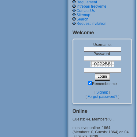
Regulament
Intrebari frecvente
Contact Us
Sitemap
Search
Request Invitation
Welcome
Username:
Password:
Remember me
[
Signup
]
[
Forgot password?
]
Online
Guests: 44, Members: 0 ...
most ever online: 1864
(Members: 0, Guests: 1864) on 04
Jul 2026, 04:09