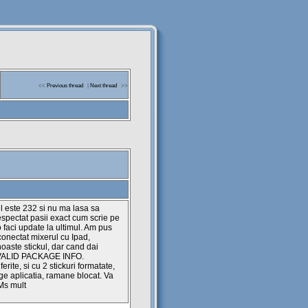
<<
Previous thread
|
Next thread
>>
l este 232 si nu ma lasa sa
espectat pasii exact cum scrie pe
o faci update la ultimul. Am pus
conectat mixerul cu Ipad,
aste stickul, dar cand dai
INVALID PACKAGE INFO.
rite, si cu 2 stickuri formatate,
ge aplicatia, ramane blocat. Va
Ms mult