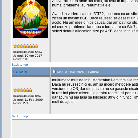
Am vorbit cu un amic din Italia, au avut in trupa 2 as
numai probleme, au renuntat la ele.
Avand in vedere ca este FAT32, incearca cu un stic
zicem un maxim 8GB. Daca reusesti sa gasesti un P
acolo. Nu am idee din ce cauza, dar am patit ca sti
mi creeze probleme, iar dupa o formatare cu Win7 a
setezi default allocation size pe 4KB, daca tot nu fu
Registered Member #16489
Joined: 10 Apr 2017
Posts: 1000
Back to top
Laszlo
Mon, 31 Mar 2025, 01:49PM
multumesc mult de info. Momentan l-am trimis la r
Daca nu reusesc nici ei, am sa incerc metodele aste
versiune de OS, dar din pacate nu se gaseste nicairi
In rest imi place mixerul, e pentru repetitii si pentru i
Registered Member #6012
dar acum nu ma lasa sa folosesc 80% din functii, im
Joined: 11 Feb 2009
mult de ajutor
Posts: 274
Back to top