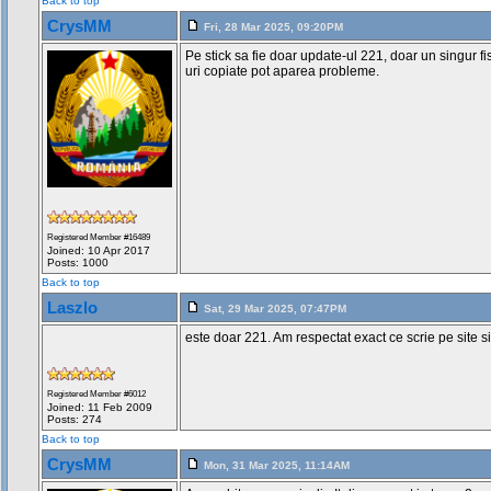
Back to top
CrysMM
Fri, 28 Mar 2025, 09:20PM
Pe stick sa fie doar update-ul 221, doar un singur 
uri copiate pot aparea probleme.
Registered Member #16489
Joined: 10 Apr 2017
Posts: 1000
Back to top
Laszlo
Sat, 29 Mar 2025, 07:47PM
este doar 221. Am respectat exact ce scrie pe site 
Registered Member #6012
Joined: 11 Feb 2009
Posts: 274
Back to top
CrysMM
Mon, 31 Mar 2025, 11:14AM