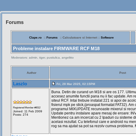
Forums
Siteul
Muzicantilor
Clape.ro
::
Forums
:: Calculatoare si Internet ::
Software
Probleme instalare FIRMWARE RCF M18
Moderators: admin, tiger, pustiulica, angelitto
Author
Post
Laszlo
Fri, 28 Mar 2025, 02:15PM
Buna. Detin de curand un M18 si are os 177. Ultimu
accesez anumite functii pana nu ii fac update. Am r
siteul RCF. Intai trebuie instalat 221 si apoi de acol
fisierul mpk pe stick,(proaspat formatat FAT32). Am 
Registered Member #6012
programul MIXUPDATE recunoaste mixerul si recuno
Joined: 11 Feb 2009
Update pentru instalare apare mesaj de eroare: 
Posts: 274
Mentionez ca am incercat cu 2 Ipaduri cu sisteme dife
acelasi rezultat. Cu telefonul care e android nu mer
rog sa ma ajutat sa pot sa rezolv cumva problema. 