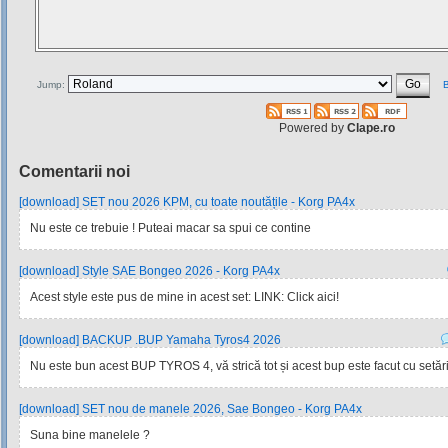
Jump:
B
Powered by
Clape.ro
Comentarii noi
[download] SET nou 2026 KPM, cu toate noutățile - Korg PA4x
Nu este ce trebuie ! Puteai macar sa spui ce contine
[download] Style SAE Bongeo 2026 - Korg PA4x
Acest style este pus de mine in acest set: LINK: Click aici!
[download] BACKUP .BUP Yamaha Tyros4 2026
Nu este bun acest BUP TYROS 4, vă strică tot și acest bup este facut cu setările
[download] SET nou de manele 2026, Sae Bongeo - Korg PA4x
Suna bine manelele ?