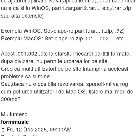
cu ajutorul aplicatie Keka(aplicatie utila), doar ca la final
nu e ca si in WinOS, part1.rar,part2.rar.... etc,(.rar .zip
sau alta extensie)
Exemplu WinOS: Set-clape-ro.part1.rar... (.zip, .7Z)
Exemplu MacOS: Set-clape-ro.zip.001.. .002... .etc
Acest .001.002..etc la sfarsitul fiecarei partitii formate,
dupa divizare, nu permite urcarea lor pe site.
Cred ca multi utilizatori de pe site intampina aceleasi
probleme ca si mine.
Sau,daca nu e posibila rezolvarea, spuneti-mi va rog
cum pot urca utilizatorii de Mac OS, fisiere mai mari de
300mb?
Multumesc
formmusic
Fri, 12 Dec 2025, 09:00AM