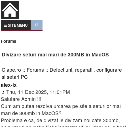
13
☰ SITE MENU
Forums
Divizare seturi mai mari de 300MB in MacOS
Clape.ro
::
Forums
::
Defectiuni, reparatii, configurare
si setari PC
alex-lx
Thu, 11 Dec 2025, 11:01PM
Salutare Admin !!!
Cum am putea rezolva urcarea pe site a seturilor mai
mari de 300mb in MacOS?
Problema e ca, de divizat le divizam noi cate 300mb,