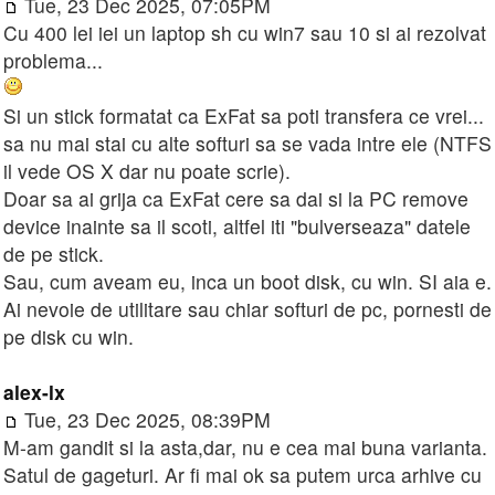
Tue, 23 Dec 2025, 07:05PM
Cu 400 lei iei un laptop sh cu win7 sau 10 si ai rezolvat
problema...
Si un stick formatat ca ExFat sa poti transfera ce vrei...
sa nu mai stai cu alte softuri sa se vada intre ele (NTFS
il vede OS X dar nu poate scrie).
Doar sa ai grija ca ExFat cere sa dai si la PC remove
device inainte sa il scoti, altfel iti "bulverseaza" datele
de pe stick.
Sau, cum aveam eu, inca un boot disk, cu win. SI aia e.
Ai nevoie de utilitare sau chiar softuri de pc, pornesti de
pe disk cu win.
alex-lx
Tue, 23 Dec 2025, 08:39PM
M-am gandit si la asta,dar, nu e cea mai buna varianta.
Satul de gageturi. Ar fi mai ok sa putem urca arhive cu