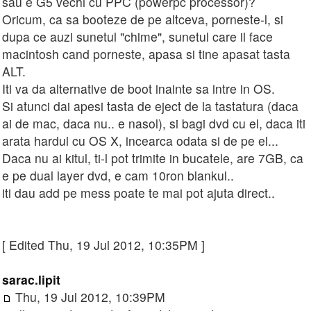
sau e G5 vechi cu PPC (powerpc processor)?
Oricum, ca sa booteze de pe altceva, porneste-l, si
dupa ce auzi sunetul "chime", sunetul care il face
macintosh cand porneste, apasa si tine apasat tasta
ALT.
Iti va da alternative de boot inainte sa intre in OS.
Si atunci dai apesi tasta de eject de la tastatura (daca
ai de mac, daca nu.. e nasol), si bagi dvd cu el, daca iti
arata hardul cu OS X, incearca odata si de pe el...
Daca nu ai kitul, ti-l pot trimite in bucatele, are 7GB, ca
e pe dual layer dvd, e cam 10ron blankul..
iti dau add pe mess poate te mai pot ajuta direct..
[ Edited Thu, 19 Jul 2012, 10:35PM ]
sarac.lipit
Thu, 19 Jul 2012, 10:39PM