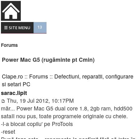
13
☰ SITE MENU
Forums
Power Mac G5 (rugăminte pt Cmin)
Clape.ro
::
Forums
::
Defectiuni, reparatii, configurare
si setari PC
sarac.lipit
Thu, 19 Jul 2012, 10:17PM
măr... Power Mac G5 dual core 1.8, 2gb ram, hdd500
sataII nou pus, toate programele originale cu cheie.
-l-a blocat copilu' pe ProTools
-reset