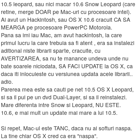
10.5 leopard, sau nici macar 10.6 Snow Leopard (care
retine, merge DOAR pe Mac-uri cu procesoare intel).
Ai avut un Hackintosh, sau OS X 10.6 cracuit CA SA
MEARGA pe procesoare PowerPC Motorola.
Pana sa imi iau Mac, am avut hackintosh, la care
primul lucru la care trebuia sa fi atent , era sa instalezi
aditional niste librarii sparte, cracuite, cu
AVERTIZAREA, sa nu te manance undeva unde nu
bate soarele niciodata, SA FACI UPDATE la OS X, ca
daca iti inlocuieste cu versiunea updata acele librarii..
adio.
Parerea mea este sa cauti pe net 10.5 OS X Leopard,
si sa il pui pe un dvd Dual-Layer, si sa il reinstalezi.
Mare diferenta intre Snow si Leopard, NU ESTE.
10.6, e mai mult un update mai mare a lui 10.5.
Si repet, Mac-ul este TANC, daca nu ai softuri naspa.
La tine chiar OS X cred ca era "naspa".