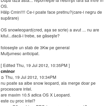
După faza asta... reporneşte la nesfîrşit fără să intre în
OS.
Hălp Cmin!!!! Ce-i poate face pretinu?(care-i negru de
supărare)
OS snowleopard(cred, aşa se scrie) a avut ... nu are
kitul...dacă-i trebe, se găseşte?
foloseşte un stab de 3Kw pe general
Mulţumesc anticipat.
[ Edited Thu, 19 Jul 2012, 10:35PM ]
cminor
Thu, 19 Jul 2012, 10:34PM
nu poate sa aibe snow leopard, ala merge doar pe
procesoare intel.
are maxim 10.5 adica OS X Leopard.
este cu proc intel?