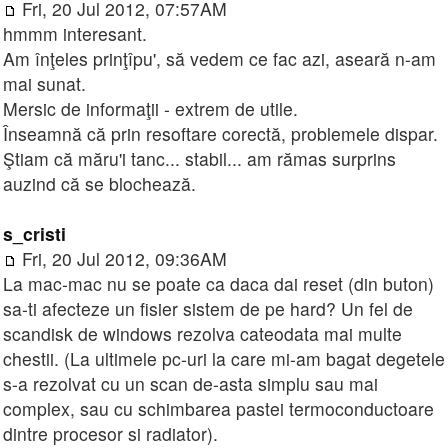
Fri, 20 Jul 2012, 07:57AM
hmmm interesant.
Am înţeles prinţîpu', să vedem ce fac azi, aseară n-am
mai sunat.
Mersic de informaţii - extrem de utile.
Înseamnă că prin resoftare corectă, problemele dispar.
Ştiam că măru'i tanc... stabil... am rămas surprins
auzind că se blochează.
s_cristi
Fri, 20 Jul 2012, 09:36AM
La mac-mac nu se poate ca daca dai reset (din buton)
sa-ti afecteze un fisier sistem de pe hard? Un fel de
scandisk de windows rezolva cateodata mai multe
chestii. (La ultimele pc-uri la care mi-am bagat degetele
s-a rezolvat cu un scan de-asta simplu sau mai
complex, sau cu schimbarea pastei termoconductoare
dintre procesor si radiator).