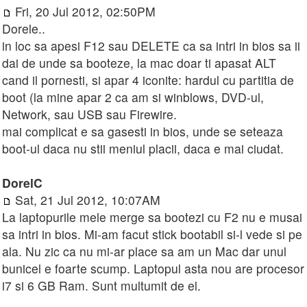
Fri, 20 Jul 2012, 02:50PM
Dorele..
in loc sa apesi F12 sau DELETE ca sa intri in bios sa ii
dai de unde sa booteze, la mac doar ti apasat ALT
cand il pornesti, si apar 4 iconite: hardul cu partitia de
boot (la mine apar 2 ca am si winblows, DVD-ul,
Network, sau USB sau Firewire.
mai complicat e sa gasesti in bios, unde se seteaza
boot-ul daca nu stii meniul placii, daca e mai ciudat.
DorelC
Sat, 21 Jul 2012, 10:07AM
La laptopurile mele merge sa bootezi cu F2 nu e musai
sa intri in bios. Mi-am facut stick bootabil si-l vede si pe
ala. Nu zic ca nu mi-ar place sa am un Mac dar unul
bunicel e foarte scump. Laptopul asta nou are procesor
i7 si 6 GB Ram. Sunt multumit de el.