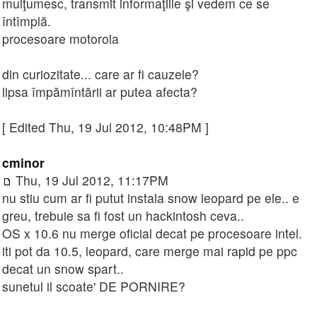
mulţumesc, transmit informaţiile şi vedem ce se
întîmplă.
procesoare motorola
din curiozitate... care ar fi cauzele?
lipsa împămîntării ar putea afecta?
[ Edited Thu, 19 Jul 2012, 10:48PM ]
cminor
Thu, 19 Jul 2012, 11:17PM
nu stiu cum ar fi putut instala snow leopard pe ele.. e
greu, trebuie sa fi fost un hackintosh ceva..
OS x 10.6 nu merge oficial decat pe procesoare intel.
iti pot da 10.5, leopard, care merge mai rapid pe ppc
decat un snow spart..
sunetul il scoate' DE PORNIRE?