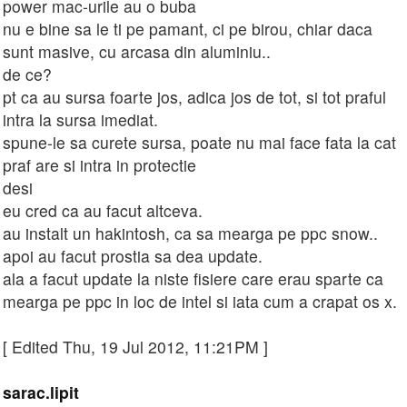
power mac-urile au o buba
nu e bine sa le ti pe pamant, ci pe birou, chiar daca
sunt masive, cu arcasa din aluminiu..
de ce?
pt ca au sursa foarte jos, adica jos de tot, si tot praful
intra la sursa imediat.
spune-le sa curete sursa, poate nu mai face fata la cat
praf are si intra in protectie
desi
eu cred ca au facut altceva.
au instalt un hakintosh, ca sa mearga pe ppc snow..
apoi au facut prostia sa dea update.
ala a facut update la niste fisiere care erau sparte ca
mearga pe ppc in loc de intel si iata cum a crapat os x.
[ Edited Thu, 19 Jul 2012, 11:21PM ]
sarac.lipit