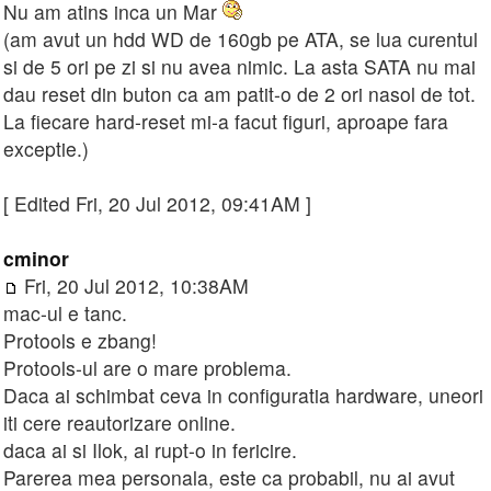
Nu am atins inca un Mar
(am avut un hdd WD de 160gb pe ATA, se lua curentul
si de 5 ori pe zi si nu avea nimic. La asta SATA nu mai
dau reset din buton ca am patit-o de 2 ori nasol de tot.
La fiecare hard-reset mi-a facut figuri, aproape fara
exceptie.)
[ Edited Fri, 20 Jul 2012, 09:41AM ]
cminor
Fri, 20 Jul 2012, 10:38AM
mac-ul e tanc.
Protools e zbang!
Protools-ul are o mare problema.
Daca ai schimbat ceva in configuratia hardware, uneori
iti cere reautorizare online.
daca ai si Ilok, ai rupt-o in fericire.
Parerea mea personala, este ca probabil, nu ai avut