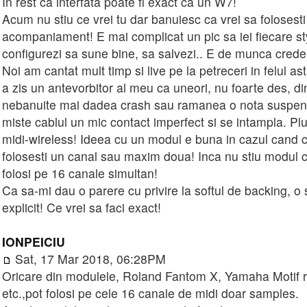
In rest ca interfata poate fi exact ca un W7!
Acum nu stiu ce vrei tu dar banuiesc ca vrei sa folosesti
acompaniament! E mai complicat un pic sa iei fiecare sty
configurezi sa sune bine, sa salvezi.. E de munca cred
Noi am cantat mult timp si live pe la petreceri in felul as
a zis un antevorbitor al meu ca uneori, nu foarte des, d
nebanuite mai dadea crash sau ramanea o nota suspen
miste cablul un mic contact imperfect si se intampla. Pl
midi-wireless! Ideea cu un modul e buna in cazul cand ca
folosesti un canal sau maxim doua! Inca nu stiu modul c
folosi pe 16 canale simultan!
Ca sa-mi dau o parere cu privire la softul de backing, o s
explicit! Ce vrei sa faci exact!
IONPEICIU
Sat, 17 Mar 2018, 06:28PM
Oricare din modulele, Roland Fantom X, Yamaha Motif ra
etc.,pot folosi pe cele 16 canale de midi doar samples.