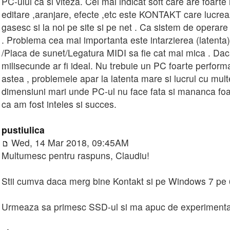
PC-ului ca si viteza. Cel mai indicat soft care are foarte
editare ,aranjare, efecte ,etc este KONTAKT care lucre
gasesc si la noi pe site si pe net . Ca sistem de opera
. Problema cea mai importanta este intarzierea (latenta
/Placa de sunet/Legatura MIDI sa fie cat mai mica . Dac
milisecunde ar fi ideal. Nu trebuie un PC foarte performa
astea , problemele apar la latenta mare si lucrul cu mul
dimensiuni mari unde PC-ul nu face fata si mananca fo
ca am fost inteles si succes.
pustiulica
Wed, 14 Mar 2018, 09:45AM
Multumesc pentru raspuns, Claudiu!
Stii cumva daca merg bine Kontakt si pe Windows 7 pe 6
Urmeaza sa primesc SSD-ul si ma apuc de experiment