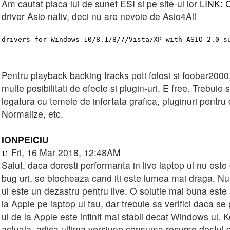
Am cautat placa lui de sunet ESI si pe site-ul lor
LINK: C
driver Asio nativ, deci nu are nevoie de Asio4All
drivers for Windows 10/8.1/8/7/Vista/XP with ASIO 2.0 s
Pentru playback backing tracks poti folosi si foobar2000
multe posibilitati de efecte si plugin-uri. E free. Trebuie
legatura cu temele de infertata grafica, pluginuri pentru c
Normalize, etc.
IONPEICIU
Fri, 16 Mar 2018, 12:48AM
Salut, daca doresti performanta in live laptop ul nu este
bug uri, se blocheaza cand iti este lumea mai draga. 
ul este un dezastru pentru live. O solutie mai buna este 
la Apple pe laptop ul tau, dar trebuie sa verifici daca s
ul de la Apple este infinit mai stabil decat Windows ul. K
actuala, adica ultima versiune consuma resurse destul 