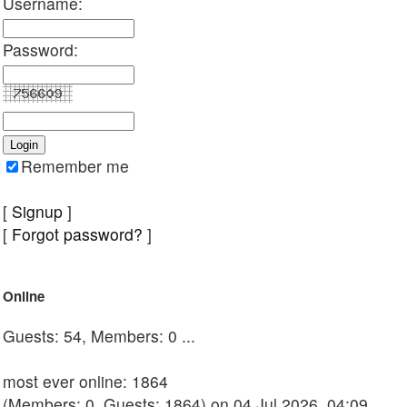
Username:
Password:
Remember me
[
Signup
]
[
Forgot password?
]
Online
Guests: 54, Members: 0 ...
most ever online: 1864
(Members: 0, Guests: 1864) on 04 Jul 2026, 04:09