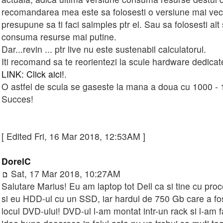
recomandarea mea este sa folosesti o versiune mai vec
presupune sa ti faci salmples ptr el. Sau sa folosesti al
consuma resurse mai putine.
Dar...revin ... ptr live nu este sustenabil calculatorul.
Iti recomand sa te reorientezi la scule hardware dedicate
LINK: Click aici!
.
O astfel de scula se gaseste la mana a doua cu 1000 - 
Succes!
[ Edited Fri, 16 Mar 2018, 12:53AM ]
DorelC
Sat, 17 Mar 2018, 10:27AM
Salutare Marius! Eu am laptop tot Dell ca si tine cu pro
si eu HDD-ul cu un SSD, iar hardul de 750 Gb care a fos
locul DVD-ului! DVD-ul l-am montat intr-un rack si l-am f