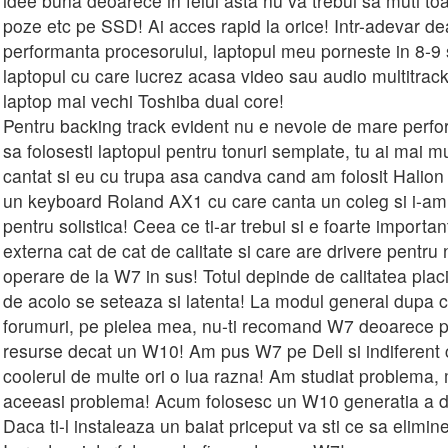
idee buna deoarece in felul asta nu va trebui sa muti toa
poze etc pe SSD! Ai acces rapid la orice! Intr-adevar d
performanta procesorului, laptopul meu porneste in 8-9
laptopul cu care lucrez acasa video sau audio multitrac
laptop mai vechi Toshiba dual core!
Pentru backing track evident nu e nevoie de mare perfor
sa folosesti laptopul pentru tonuri semplate, tu ai mai mu
cantat si eu cu trupa asa candva cand am folosit Halion
un keyboard Roland AX1 cu care canta un coleg si i-am 
pentru solistica! Ceea ce ti-ar trebui si e foarte importa
externa cat de cat de calitate si care are drivere pentru
operare de la W7 in sus! Totul depinde de calitatea pla
de acolo se seteaza si latenta! La modul general dupa 
forumuri, pe pielea mea, nu-ti recomand W7 deoarece 
resurse decat un W10! Am pus W7 pe Dell si indiferent 
coolerul de multe ori o lua razna! Am studiat problema,
aceeasi problema! Acum folosesc un W10 generatia a d
Daca ti-l instaleaza un baiat priceput va sti ce sa elimin