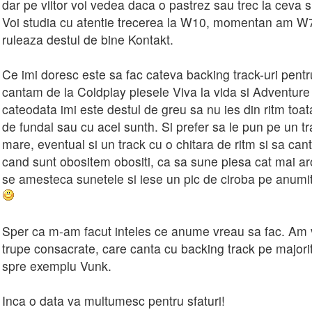
dar pe viitor voi vedea daca o pastrez sau trec la ceva s
Voi studia cu atentie trecerea la W10, momentan am W7 
ruleaza destul de bine Kontakt.
Ce imi doresc este sa fac cateva backing track-uri pent
cantam de la Coldplay piesele Viva la vida si Adventure o
cateodata imi este destul de greu sa nu ies din ritm toat
de fundal sau cu acel sunth. Si prefer sa le pun pe un tr
mare, eventual si un track cu o chitara de ritm si sa can
cand sunt obositem obositi, ca sa sune piesa cat mai aro
se amesteca sunetele si iese un pic de ciroba pe anumit
Sper ca m-am facut inteles ce anume vreau sa fac. Am v
trupe consacrate, care canta cu backing track pe majori
spre exemplu Vunk.
Inca o data va multumesc pentru sfaturi!