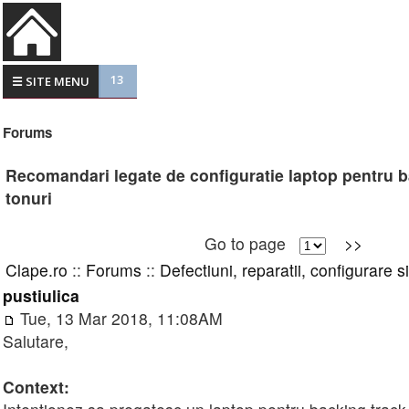
13
☰ SITE MENU
Forums
Recomandari legate de configuratie laptop pentru ba
tonuri
Go to page
>>
Clape.ro
::
Forums
::
Defectiuni, reparatii, configurare s
pustiulica
Tue, 13 Mar 2018, 11:08AM
Salutare,
Context: