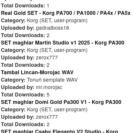
Total Downloads:
1
Real Gold SET - Korg PA700 / PA1000 / PA4x / PA5x
Category:
Korg (SET, user-program)
Uploaded by:
gadnaiboss18
Total Downloads:
2
SET maghiar Martin Studio v1 2025 - Korg PA300
Category:
Korg (SET, user-program)
Uploaded by:
zerox777
Total Downloads:
2
Tambal Lincan-Morojac WAV
Category:
Tonuri semplate WAV
Uploaded by:
mr.morojac
Total Downloads:
5
SET maghiar Domi Gold Pa300 V1 - Korg PA300
Category:
Korg (SET, user-program)
Uploaded by:
zerox777
Total Downloads:
2
SET maghiar Csaby Eleganto V2 Studio - Korg