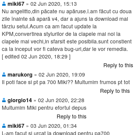
miki67
» 02 Jun 2020, 15:13
Nu angelitto,din păcate nu apăruse.l.am făcut cu doua
zile înainte să apară v4, dar a ajuns la download mai
târziu setul.Acum ca am facut update la
KPM,convertirea stylurilor de la clapele mai noi la
clapele mai vechi,in sfarsit este posibila.sunt constient
ca la inceput vor fi cateva bug-uri,dar le vor remedia.
[ edited 02 Jun 2020, 18:29 ]
Reply to this
marukorg
» 02 Jun 2020, 19:09
Il poti face si pt pa 700 Miki?? Multumim frumos pt tot
Reply to this
giorgio14
» 02 Jun 2020, 22:28
Multumim Miki pentru efortul depus
Reply to this
miki67
» 03 Jun 2020, 01:34
L-am facut si urcat la download pentru pa700