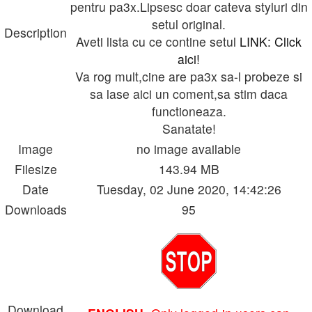
pentru pa3x.Lipsesc doar cateva styluri din
setul original.
Description
Aveti lista cu ce contine setul
LINK: Click
aici!
Va rog mult,cine are pa3x sa-l probeze si
sa lase aici un coment,sa stim daca
functioneaza.
Sanatate!
Image
no image available
Filesize
143.94 MB
Date
Tuesday, 02 June 2020, 14:42:26
Downloads
95
Download