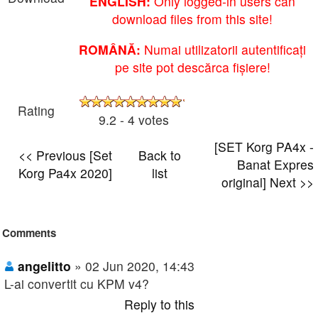
ENGLISH:
Only logged-in users can
download files from this site!
ROMÂNĂ:
Numai utilizatorii autentificați
pe site pot descărca fișiere!
Rating
9.2 - 4 votes
[SET Korg PA4x -
<< Previous [Set
Back to
Banat Expres
Korg Pa4x 2020]
list
original] Next >>
Comments
angelitto
» 02 Jun 2020, 14:43
L-ai convertit cu KPM v4?
Reply to this