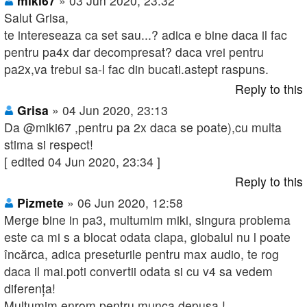
miki67
» 03 Jun 2020, 23:32
Salut Grisa,
te intereseaza ca set sau...? adica e bine daca il fac
pentru pa4x dar decompresat? daca vrei pentru
pa2x,va trebui sa-l fac din bucati.astept raspuns.
Reply to this
Grisa
» 04 Jun 2020, 23:13
Da @miki67 ,pentru pa 2x daca se poate),cu multa
stima si respect!
[ edited 04 Jun 2020, 23:34 ]
Reply to this
Pizmete
» 06 Jun 2020, 12:58
Merge bine in pa3, multumim miki, singura problema
este ca mi s a blocat odata clapa, globalul nu l poate
încărca, adica preseturile pentru max audio, te rog
daca il mai.poti convertii odata si cu v4 sa vedem
diferența!
Multumim enrom pentru munca depusa !