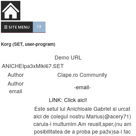
13
☰ SITE MENU
Korg (SET, user-program)
Demo URL
ANICHEIpa3xMiki67.SET
Author
Clape.ro Community
Author
-email-
email
LINK: Click aici!
Este setul lui Anichioaie Gabriel si urcat
aici de colegul nostru Marius(@acery71)
caruia-i multumim.Am reusit,sper,(nu am
posibilitatea de a proba pe pa3x)sa-l fac