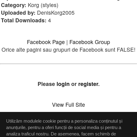
Category:
Korg (styles)
Uploaded by:
DenisKorg2005
Total Downloads:
4
Facebook Page
|
Facebook Group
Orice alte pagini sau grupuri de Facebook sunt FALSE!
Please
login
or
register
.
View Full Site
Utilizăm modulele cookie pentru a personaliza conținutul și
Setări confidenţialitate
anunțurile, pentru a oferi funcții de social media și pentru a
analiza traficul nostru. De asemenea, facem schimb de