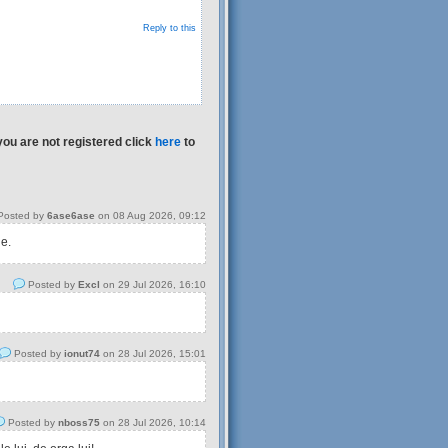
Reply to this
you are not registered click
here
to
osted by
6ase6ase
on 08 Aug 2026, 09:12
 e.
Posted by
Excl
on 29 Jul 2026, 16:10
Posted by
ionut74
on 28 Jul 2026, 15:01
Posted by
nboss75
on 28 Jul 2026, 10:14