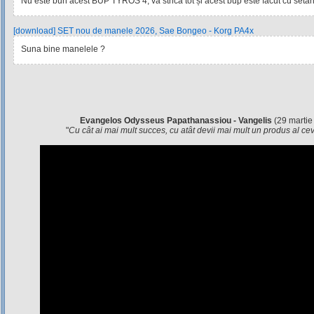
Nu este bun acest BUP TYROS 4, vă strică tot și acest bup este facut cu setările
[download] SET nou de manele 2026, Sae Bongeo - Korg PA4x
Suna bine manelele ?
Evangelos Odysseus Papathanassiou - Vangelis
(29 martie
"
Cu cât ai mai mult succes, cu atât devii mai mult un produs al c