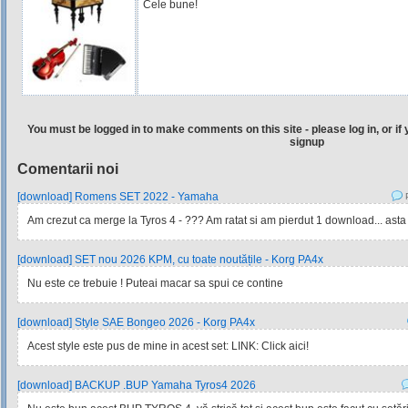
Cele bune!
You must be logged in to make comments on this site - please log in, or if 
signup
Comentarii noi
[download] Romens SET 2022 - Yamaha
P
Am crezut ca merge la Tyros 4 - ??? Am ratat si am pierdut 1 download... asta
[download] SET nou 2026 KPM, cu toate noutățile - Korg PA4x
Nu este ce trebuie ! Puteai macar sa spui ce contine
[download] Style SAE Bongeo 2026 - Korg PA4x
Acest style este pus de mine in acest set: LINK: Click aici!
[download] BACKUP .BUP Yamaha Tyros4 2026