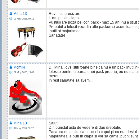
Mihai13
Revin cu precizari.
L-am pus in clapa.
08 May 2026, 09:13
Pustiul(are poza pe icon pack - max 15 ani)nu a stiut 
Probabil a folosit voci din alte packuri si acum toate st
inutil pt majoritatea.
Sanatate!
Mcmiki
Dl. Mihai, dvs. stiti foarte bine ca nu e un pack inutil ni
folosite pentru crearea unei pack propriu, eu nu ma uit l
08 May 2026, 15:44
mereu.
In rest sanatate sa avem...
Mihai13
Salut,
Din punctul asta de vedere iti dau dreptate.
11 May 2026, 08:17
Pacat ca nu a stiut sa-l duca la capat pt ca era destul 
Majoritatea le pun in clapa si vor sa cante, putini su