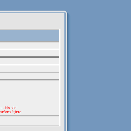
 this site!
escărca fișiere!