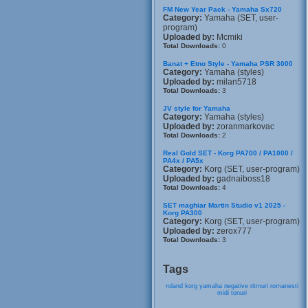
FM New Year Pack - Yamaha Sx720
Category:
Yamaha (SET, user-
program)
Uploaded by:
Mcmiki
Total Downloads:
0
Banat + Etno Style - Yamaha PSR 3000
Category:
Yamaha (styles)
Uploaded by:
milan5718
Total Downloads:
3
JV style for Yamaha
Category:
Yamaha (styles)
Uploaded by:
zoranmarkovac
Total Downloads:
2
Real Gold SET - Korg PA700 / PA1000 /
PA4x / PA5x
Category:
Korg (SET, user-program)
Uploaded by:
gadnaiboss18
Total Downloads:
4
SET maghiar Martin Studio v1 2025 -
Korg PA300
Category:
Korg (SET, user-program)
Uploaded by:
zerox777
Total Downloads:
3
Tags
roland
korg
yamaha
negative
ritmuri
romanesti
midi
tonuri