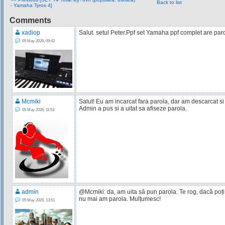
Back to list
- Yamaha Tyros 4]
Comments
xadiop
Salut. setul Peter.Ppf set Yamaha ppf complet are par
05 May 2026, 09:43
Mcmiki
Salut! Eu am incarcat fara parola, dar am descarcat si
Admin a pus si a uitat sa afiseze parola.
05 May 2026, 11:53
admin
@Mcmiki: da, am uita să pun parola. Te rog, dacă poți,
nu mai am parola. Mulțumesc!
05 May 2026, 13:51