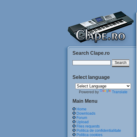
Search Clape.ro
Select language
Powered by
Translate
Main Menu
Home
Downloads
Forum
Upload
Files requests
Politica de confidentialitate
Politica cookies