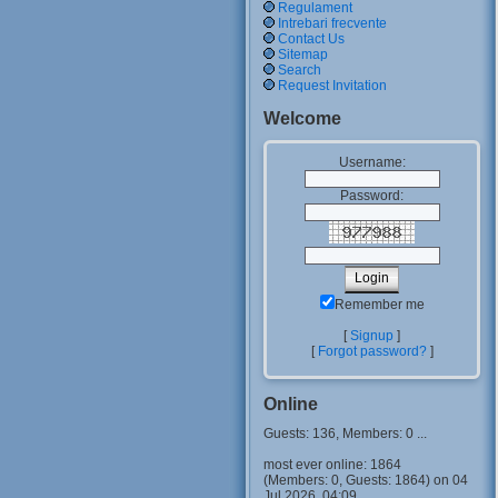
Regulament
Intrebari frecvente
Contact Us
Sitemap
Search
Request Invitation
Welcome
Username:
Password:
Remember me
[
Signup
]
[
Forgot password?
]
Online
Guests: 136, Members: 0 ...
most ever online: 1864
(Members: 0, Guests: 1864) on 04
Jul 2026, 04:09