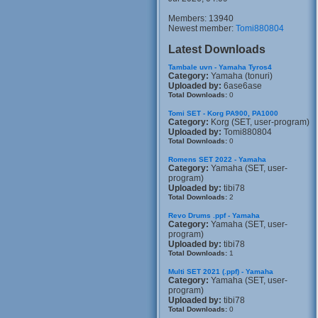
Members: 13940
Newest member:
Tomi880804
Latest Downloads
Tambale uvn - Yamaha Tyros4
Category:
Yamaha (tonuri)
Uploaded by:
6ase6ase
Total Downloads:
0
Tomi SET - Korg PA900, PA1000
Category:
Korg (SET, user-program)
Uploaded by:
Tomi880804
Total Downloads:
0
Romens SET 2022 - Yamaha
Category:
Yamaha (SET, user-
program)
Uploaded by:
tibi78
Total Downloads:
2
Revo Drums .ppf - Yamaha
Category:
Yamaha (SET, user-
program)
Uploaded by:
tibi78
Total Downloads:
1
Multi SET 2021 (.ppf) - Yamaha
Category:
Yamaha (SET, user-
program)
Uploaded by:
tibi78
Total Downloads:
0