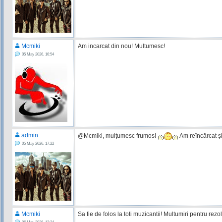
Mcmiki
Am incarcat din nou! Multumesc!
05 May 2026, 16:54
admin
@Mcmiki, mulțumesc frumos!
Am reîncărcat și
05 May 2026, 17:22
Mcmiki
Sa fie de folos la toti muzicantii! Multumiri pentru rez