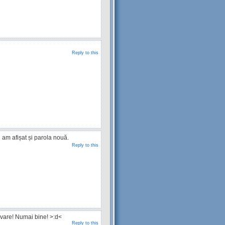
Reply to this
 am afișat și parola nouă.
Reply to this
olvare! Numai bine! >:d<
Reply to this