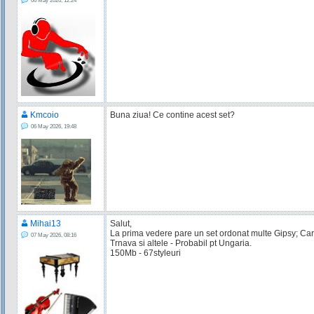
06 May 2026, 12:24
Kmcoio
Buna ziua! Ce contine acest set?
06 May 2026, 19:48
Mihai13
Salut,
La prima vedere pare un set ordonat multe Gipsy; Car
07 May 2026, 08:16
Trnava si altele - Probabil pt Ungaria.
150Mb - 67styleuri