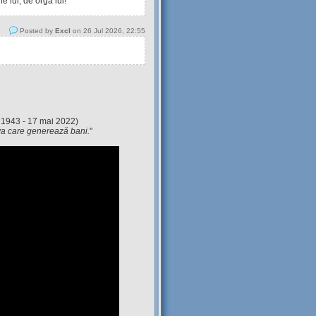
 lui, de orga lui!
Posted by
Excl
on 26 Jul 2026, 22:55
 1943 - 17 mai 2022)
eva care generează bani.
"