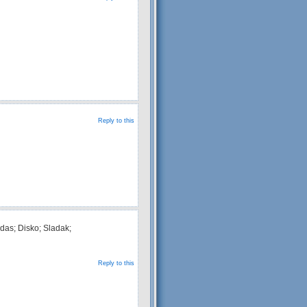
Reply to this
das; Disko; Sladak;
Reply to this