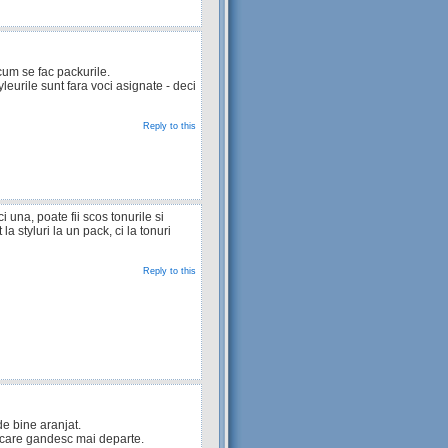
cum se fac packurile.
yleurile sunt fara voci asignate - deci
Reply to this
ci una, poate fii scos tonurile si
a styluri la un pack, ci la tonuri
Reply to this
de bine aranjat.
nt care gandesc mai departe.