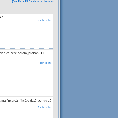
[Dini Pack PPF - Yamaha] Next >>
ola
Reply to this
 vad ca cere parola, probabil Dl.
Reply to this
 mai încarcă-l încă o dată, pentru că
Reply to this