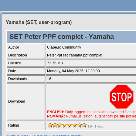
Yamaha (SET, user-program)
Siteul
Muzicantilor
SET Peter PPF complet - Yamaha
Author
Clape.ro Community
Description
Peter.Ppf set Yamaha ppf complet.
Filesize
72.76 MB
Date
Monday, 04 May 2026, 12:39:00
Downloads
16
Download
ENGLISH:
Only logged-in users can download files from
ROMÂNĂ:
Numai utilizatorii autentificați pe site pot d
Rating
8.0 - 1 vote
<< Previous [SET T4 Total sty+uvn (populara, usoara)