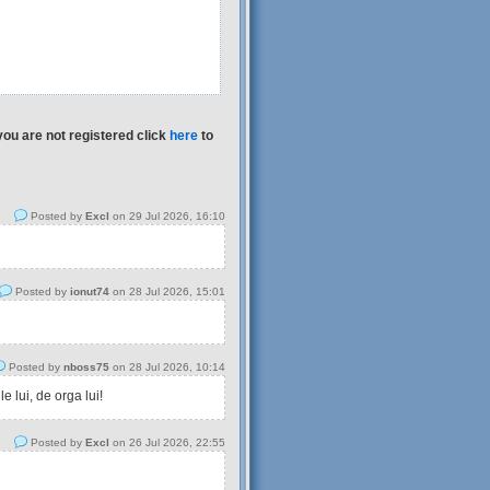
you are not registered click
here
to
Posted by
Excl
on 29 Jul 2026, 16:10
Posted by
ionut74
on 28 Jul 2026, 15:01
Posted by
nboss75
on 28 Jul 2026, 10:14
 lui, de orga lui!
Posted by
Excl
on 26 Jul 2026, 22:55