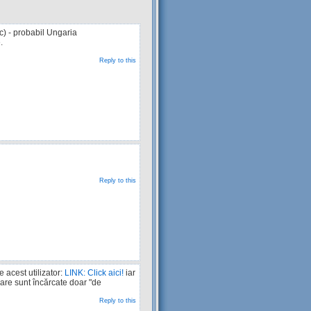
c) - probabil Ungaria
.
Reply to this
Reply to this
e acest utilizator:
LINK: Click aici!
iar
care sunt încărcate doar "de
Reply to this