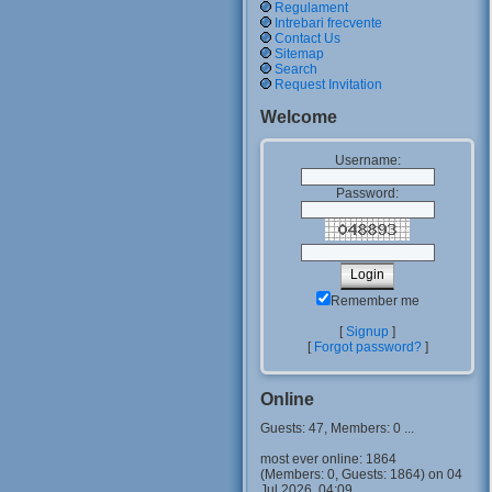
Regulament
Intrebari frecvente
Contact Us
Sitemap
Search
Request Invitation
Welcome
Username:
Password:
Remember me
[
Signup
]
[
Forgot password?
]
Online
Guests: 47, Members: 0 ...
most ever online: 1864
(Members: 0, Guests: 1864) on 04
Jul 2026, 04:09