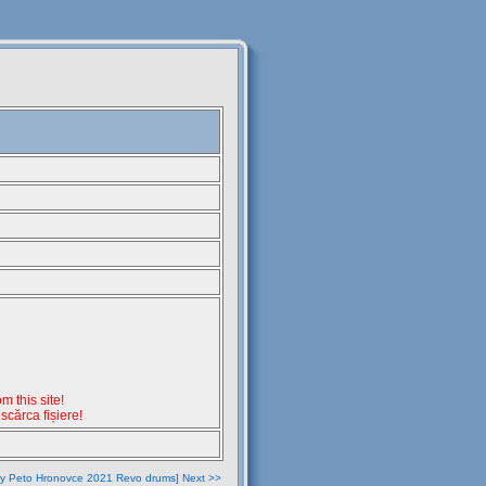
 this site!
escărca fișiere!
sy Peto Hronovce 2021 Revo drums] Next >>