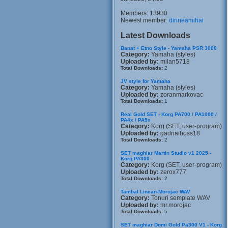
Members: 13930
Newest member:
dirineamihai
Latest Downloads
Banat + Etno Style - Yamaha PSR 3000
Category:
Yamaha (styles)
Uploaded by:
milan5718
Total Downloads:
2
JV style for Yamaha
Category:
Yamaha (styles)
Uploaded by:
zoranmarkovac
Total Downloads:
1
Real Gold SET - Korg PA700 / PA1000 /
PA4x / PA5x
Category:
Korg (SET, user-program)
Uploaded by:
gadnaiboss18
Total Downloads:
2
SET maghiar Martin Studio v1 2025 -
Korg PA300
Category:
Korg (SET, user-program)
Uploaded by:
zerox777
Total Downloads:
2
Tambal Lincan-Morojac WAV
Category:
Tonuri semplate WAV
Uploaded by:
mr.morojac
Total Downloads:
5
SET maghiar Domi Gold Pa300 V1 - Korg