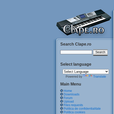
Search Clape.ro
Select language
Powered by
Translate
Main Menu
Home
Downloads
Forum
Upload
Files requests
Politica de confidentialitate
Politica cookies