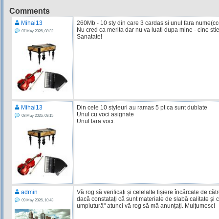
Comments
Mihai13
260Mb - 10 sty din care 3 cardas si unul fara nume(cc
Nu cred ca merita dar nu va luati dupa mine - cine stie
07 May 2026, 08:32
Sanatate!
Mihai13
Din cele 10 styleuri au ramas 5 pt ca sunt dublate
Unul cu voci asignate
08 May 2026, 09:15
Unul fara voci.
admin
Vă rog să verificați și celelalte fișiere încărcate de cătr
dacă constatați că sunt materiale de slabă calitate și 
09 May 2026, 10:43
umplutură" atunci vă rog să mă anunțați. Mulțumesc!