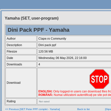
Yamaha (SET, user-program)
Siteul
Muzicantilor
Dini Pack PPF - Yamaha
Author
Clape.ro Community
Description
Dini pack ppf
Filesize
120.56 MB
Date
Wednesday, 06 May 2026, 22:16:00
Downloads
4
Download
ENGLISH:
Only logged-in users can download files from
ROMÂNĂ:
Numai utilizatorii autentificați pe site pot d
Rating
Not rated
<< Previous [SET Peter PPF complet - Yamaha]
Back to list
[Gip