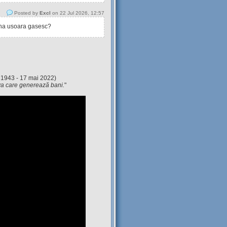
Posted by
Excl
on 22 Jul 2026, 12:57
tina usoara gasesc?
 1943 - 17 mai 2022)
eva care generează bani.
"