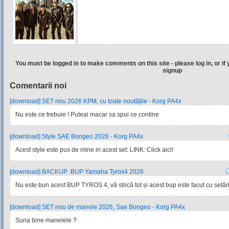
You must be logged in to make comments on this site - please log in, or if 
signup
Comentarii noi
[download] SET nou 2026 KPM, cu toate noutățile - Korg PA4x
Nu este ce trebuie ! Puteai macar sa spui ce contine
[download] Style SAE Bongeo 2026 - Korg PA4x
Acest style este pus de mine in acest set: LINK: Click aici!
[download] BACKUP .BUP Yamaha Tyros4 2026
Nu este bun acest BUP TYROS 4, vă strică tot și acest bup este facut cu setările
[download] SET nou de manele 2026, Sae Bongeo - Korg PA4x
Suna bine manelele ?