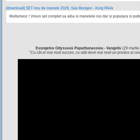
[download] SET nou de manele 2026, Sae Bongeo - Korg PA4x
Multumesc ! Vreun set complet sa aiba si manelele noi dar si populara si pu
Evangelos Odysseus Papathanassiou - Vangelis
(29 martie
"
Cu cât ai mai mult succes, cu atât devii mai mult un produs al c