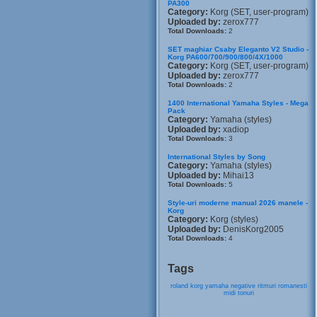
PA300
Category:
Korg (SET, user-program)
Uploaded by:
zerox777
Total Downloads:
2
SET maghiar Csaby Eleganto V2 Studio -
Korg PA600/700/900/800/4X/1000
Category:
Korg (SET, user-program)
Uploaded by:
zerox777
Total Downloads:
2
1400 International Yamaha Styles - Mega
Pack
Category:
Yamaha (styles)
Uploaded by:
xadiop
Total Downloads:
3
International Styles by Song
Category:
Yamaha (styles)
Uploaded by:
Mihai13
Total Downloads:
5
Style-uri moderne manual 2026 manele -
Korg
Category:
Korg (styles)
Uploaded by:
DenisKorg2005
Total Downloads:
4
Tags
roland
korg
yamaha
negative
ritmuri
romanesti
midi
tonuri