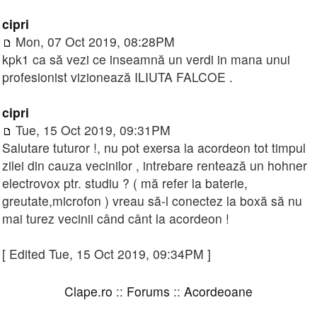
cipri
Mon, 07 Oct 2019, 08:28PM
kpk1 ca să vezi ce inseamnă un verdi in mana unui
profesionist vizionează ILIUTA FALCOE .
cipri
Tue, 15 Oct 2019, 09:31PM
Salutare tuturor !, nu pot exersa la acordeon tot timpul
zilei din cauza vecinilor , intrebare rentează un hohner
electrovox ptr. studiu ? ( mă refer la baterie,
greutate,microfon ) vreau să-l conectez la boxă să nu
mai turez vecinii când cânt la acordeon !
[ Edited Tue, 15 Oct 2019, 09:34PM ]
Clape.ro
::
Forums
::
Acordeoane