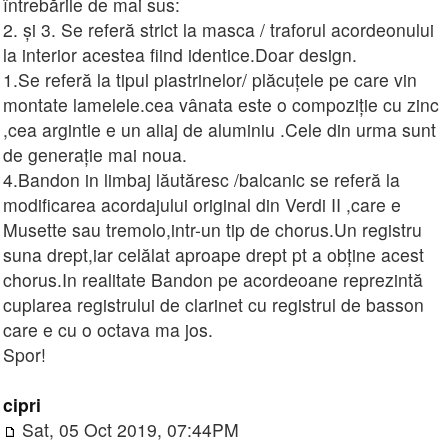
întrebările de mai sus:
2. și 3. Se referă strict la masca / traforul acordeonului
la interior acestea fiind identice.Doar design.
1.Se referă la tipul piastrinelor/ plăcuțele pe care vin
montate lamelele.cea vânata este o compoziție cu zinc
,cea argintie e un aliaj de aluminiu .Cele din urma sunt
de generație mai noua.
4.Bandon in limbaj lăutăresc /balcanic se referă la
modificarea acordajului original din Verdi II ,care e
Musette sau tremolo,intr-un tip de chorus.Un registru
suna drept,iar celălat aproape drept pt a obține acest
chorus.In realitate Bandon pe acordeoane reprezintă
cuplarea registrului de clarinet cu registrul de basson
care e cu o octava ma jos.
Spor!
cipri
Sat, 05 Oct 2019, 07:44PM