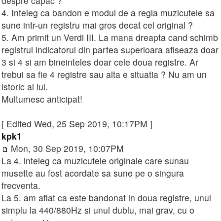
despre capac ?
4. Inteleg ca bandon e modul de a regla muzicutele sa
sune intr-un registru mai gros decat cel original ?
5. Am primit un Verdi III. La mana dreapta cand schimb
registrul indicatorul din partea superioara afiseaza doar
3 si 4 si am bineinteles doar cele doua registre. Ar
trebui sa fie 4 registre sau alta e situatia ? Nu am un
istoric al lui.
Multumesc anticipat!
[ Edited Wed, 25 Sep 2019, 10:17PM ]
kpk1
Mon, 30 Sep 2019, 10:07PM
La 4. inteleg ca muzicutele originale care sunau
musette au fost acordate sa sune pe o singura
frecventa.
La 5. am aflat ca este bandonat in doua registre, unul
simplu la 440/880Hz si unul dublu, mai grav, cu o