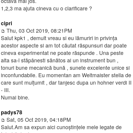
octava mai jos.
1,2,3 ma ajuta cineva cu o clarificare ?
cipri
Thu, 03 Oct 2019, 08:21PM
Salut kpk1 , demult vreau si eu lămuriri in privința
acestor aspecte si am tot căutat răspunsuri dar poate
cineva experimentat ne poate răspunde . Una peste
alta sa-l stăpânesti sănătos ai un instrument bun ,
tonuri bune mecanică bună , sunete excelente unice si
inconfundabile. Eu momentan am Weltmaister stella de
care sunt mulțumit , dar tanjesc dupa un hohner verdi II
- III.
Numai bine.
padys78
Sat, 05 Oct 2019, 04:18PM
Salut.Am sa expun aici cunoștințele mele legate de