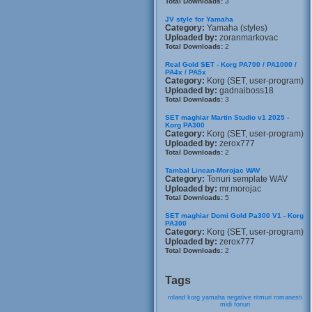
Total Downloads:
3
JV style for Yamaha
Category:
Yamaha (styles)
Uploaded by:
zoranmarkovac
Total Downloads:
2
Real Gold SET - Korg PA700 / PA1000 /
PA4x / PA5x
Category:
Korg (SET, user-program)
Uploaded by:
gadnaiboss18
Total Downloads:
3
SET maghiar Martin Studio v1 2025 -
Korg PA300
Category:
Korg (SET, user-program)
Uploaded by:
zerox777
Total Downloads:
2
Tambal Lincan-Morojac WAV
Category:
Tonuri semplate WAV
Uploaded by:
mr.morojac
Total Downloads:
5
SET maghiar Domi Gold Pa300 V1 - Korg
PA300
Category:
Korg (SET, user-program)
Uploaded by:
zerox777
Total Downloads:
2
Tags
roland
korg
yamaha
negative
ritmuri
romanesti
midi
tonuri