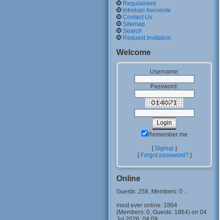
Regulament
Intrebari frecvente
Contact Us
Sitemap
Search
Request Invitation
Welcome
Username:
Password:
Remember me
[
Signup
]
[
Forgot password?
]
Online
Guests: 258, Members: 0 ...
most ever online: 1864
(Members: 0, Guests: 1864) on 04
Jul 2026, 04:09