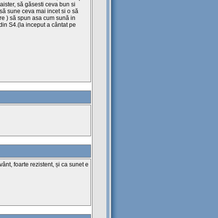
ister, să găsesti ceva bun si
 să sune ceva mai incet si o să
re ) să spun asa cum sună in
in S4.(la inceput a cântat pe
ânt, foarte rezistent, și ca sunet e