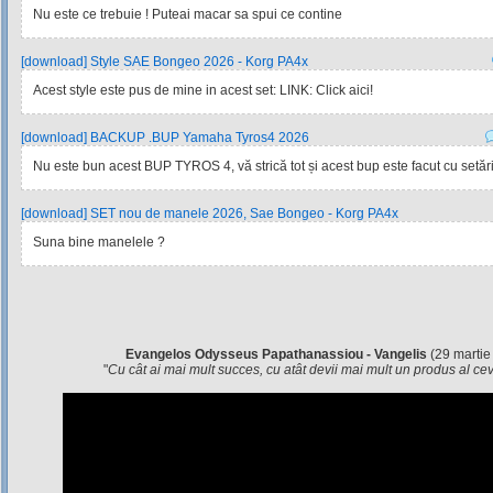
Nu este ce trebuie ! Puteai macar sa spui ce contine
[download] Style SAE Bongeo 2026 - Korg PA4x
Acest style este pus de mine in acest set: LINK: Click aici!
[download] BACKUP .BUP Yamaha Tyros4 2026
Nu este bun acest BUP TYROS 4, vă strică tot și acest bup este facut cu setările
[download] SET nou de manele 2026, Sae Bongeo - Korg PA4x
Suna bine manelele ?
Evangelos Odysseus Papathanassiou - Vangelis
(29 martie
"
Cu cât ai mai mult succes, cu atât devii mai mult un produs al c