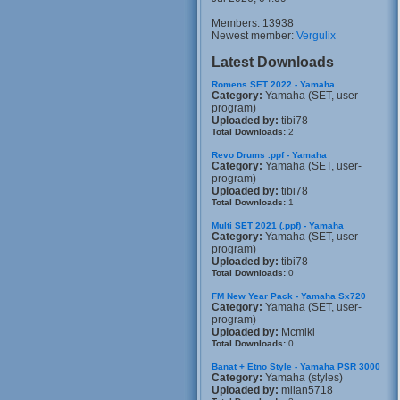
Members: 13938
Newest member:
Vergulix
Latest Downloads
Romens SET 2022 - Yamaha
Category:
Yamaha (SET, user-
program)
Uploaded by:
tibi78
Total Downloads:
2
Revo Drums .ppf - Yamaha
Category:
Yamaha (SET, user-
program)
Uploaded by:
tibi78
Total Downloads:
1
Multi SET 2021 (.ppf) - Yamaha
Category:
Yamaha (SET, user-
program)
Uploaded by:
tibi78
Total Downloads:
0
FM New Year Pack - Yamaha Sx720
Category:
Yamaha (SET, user-
program)
Uploaded by:
Mcmiki
Total Downloads:
0
Banat + Etno Style - Yamaha PSR 3000
Category:
Yamaha (styles)
Uploaded by:
milan5718