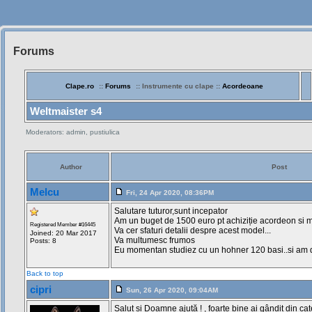
Forums
Siteul
Muzicantilor
Clape.ro
::
Forums
:: Instrumente cu clape ::
Acordeoane
Weltmaister s4
Moderators: admin, pustiulica
Author
Post
Melcu
Fri, 24 Apr 2020, 08:36PM
Salutare tuturor,sunt incepator
Am un buget de 1500 euro pt achiziție acordeon si
Registered Member #16445
Va cer sfaturi detalii despre acest model...
Joined: 20 Mar 2017
Va multumesc frumos
Posts: 8
Eu momentan studiez cu un hohner 120 basi..si am d
Back to top
cipri
Sun, 26 Apr 2020, 09:04AM
Salut si Doamne ajută ! , foarte bine ai gândit din ca