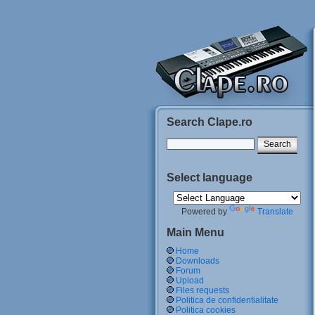
Search Clape.ro
Select language
Powered by
Translate
Main Menu
Home
Downloads
Forum
Upload
Files requests
Politica de confidentialitate
Politica cookies