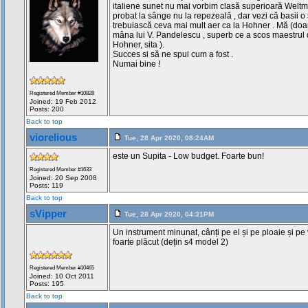
italiene sunet nu mai vorbim clasă superioară Weltma
probat la sânge nu la repezeală , dar vezi că basii o
trebuiască ceva mai mult aer ca la Hohner . Mă (doa
mâna lui V. Pandelescu , superb ce a scos maestrul d
Hohner, sita ).
Succes si să ne spui cum a fost .
Numai bine !
Registered Member #10828
Joined: 19 Feb 2012
Posts: 200
Back to top
viorelious
Tue, 28 Apr 2020, 08:24AM
este un Supita - Low budget. Foarte bun!
Registered Member #1633
Joined: 20 Sep 2008
Posts: 119
Back to top
sVipper
Tue, 28 Apr 2020, 04:31PM
Un instrument minunat, cânți pe el și pe ploaie și pe v
foarte plăcut (dețin s4 model 2)
Registered Member #10465
Joined: 10 Oct 2011
Posts: 195
Back to top