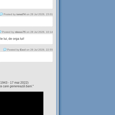
Posted by
ionut74
on 28 Jul 2026, 15:01
Posted by
nboss75
on 28 Jul 2026, 10:14
 lui, de orga lui!
Posted by
Excl
on 26 Jul 2026, 22:55
 1943 - 17 mai 2022)
eva care generează bani.
"