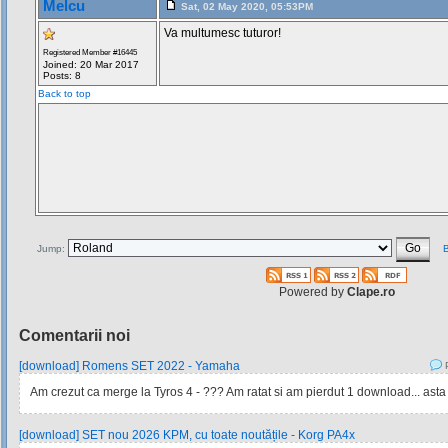
Melcu
Sat, 02 May 2020, 05:53PM
Va multumesc tuturor!
Registered Member #16445
Joined: 20 Mar 2017
Posts: 8
Back to top
Jump:
B
Powered by
Clape.ro
Comentarii noi
[download] Romens SET 2022 - Yamaha
P
Am crezut ca merge la Tyros 4 - ??? Am ratat si am pierdut 1 download... asta
[download] SET nou 2026 KPM, cu toate noutățile - Korg PA4x