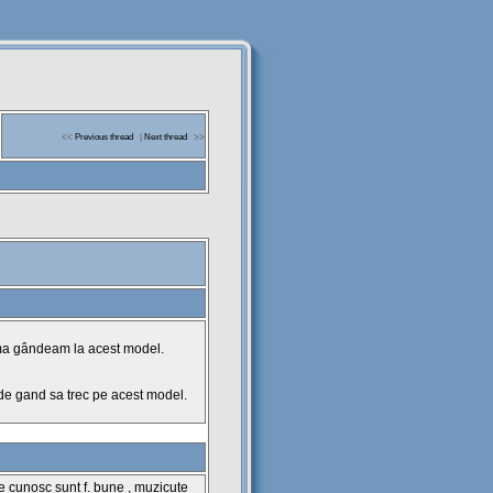
<<
Previous thread
|
Next thread
>>
 ma gândeam la acest model.
e gand sa trec pe acest model.
te cunosc sunt f. bune , muzicuțe