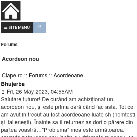
13
☰ SITE MENU
Forums
Acordeon nou
Clape.ro
::
Forums
::
Acordeoane
Bhujerba
Fri, 26 May 2023, 04:55AM
Salutare tuturor! De curând am achiziționat un
acordeon nou, și este prima oară când fac asta. Tot ce
am avut in trecut au fost acordeoane luate sh (nemțești
și italienești). Înainte sa îl returnez as dori o părere din
partea voastră…”Problema” mea este următoarea: