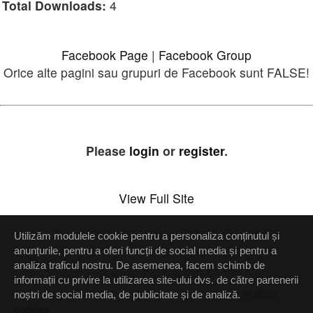
Total Downloads:
4
Facebook Page
|
Facebook Group
Orice alte pagini sau grupuri de Facebook sunt FALSE!
Please
login
or
register
.
View Full Site
Utilizăm modulele cookie pentru a personaliza conținutul și
Setări confidenţialitate
anunțurile, pentru a oferi funcții de social media și pentru a
analiza traficul nostru. De asemenea, facem schimb de
Up
informații cu privire la utilizarea site-ului dvs. de către partenerii
noștri de social media, de publicitate și de analiză.
Politica
cookies