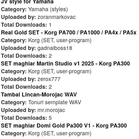
JV style for Yamaha
Category:
Yamaha (styles)
Uploaded by:
zoranmarkovac
Total Downloads:
1
Real Gold SET - Korg PA700 / PA1000 / PA4x / PA5x
Category:
Korg (SET, user-program)
Uploaded by:
gadnaiboss18
Total Downloads:
2
SET maghiar Martin Studio v1 2025 - Korg PA300
Category:
Korg (SET, user-program)
Uploaded by:
zerox777
Total Downloads:
2
Tambal Lincan-Morojac WAV
Category:
Tonuri semplate WAV
Uploaded by:
mr.morojac
Total Downloads:
5
SET maghiar Domi Gold Pa300 V1 - Korg PA300
Category:
Korg (SET, user-program)