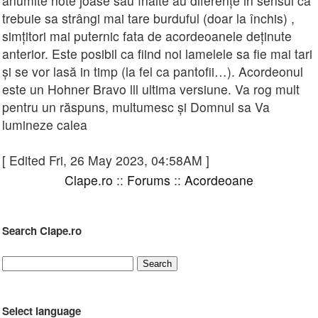
anumite note joase sau înalte au diferențe in sensul ca
trebuie sa strângi mai tare burduful (doar la închis) ,
simțitori mai puternic fata de acordeoanele deținute
anterior. Este posibil ca fiind noi lamelele sa fie mai tari
și se vor lasă in timp (la fel ca pantofii…). Acordeonul
este un Hohner Bravo lll ultima versiune. Va rog mult
pentru un răspuns, multumesc și Domnul sa Va
lumineze calea
[ Edited Fri, 26 May 2023, 04:58AM ]
Clape.ro
::
Forums
::
Acordeoane
Search Clape.ro
Select language