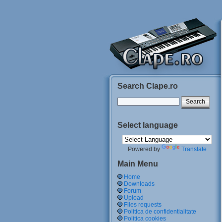
Search Clape.ro
Select language
Powered by
Translate
Main Menu
Home
Downloads
Forum
Upload
Files requests
Politica de confidentialitate
Politica cookies