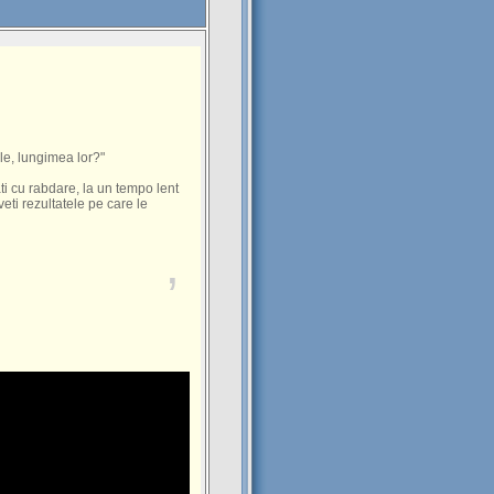
le, lungimea lor?"
ati cu rabdare, la un tempo lent
veti rezultatele pe care le