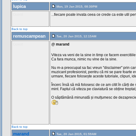
lupica
Mon, 19 Jan 2015, 08:30PM
Guest
...fiecare poate invata ceea ce crede ca este util pen
Back to top
remuscampean
Tue, 20 Jan 2015, 12:15AM
Guest
@
marand
Viteza va veni de la sine in timp ce facem exercitiil
Ca fara munca, nimic nu vine de la sine.
Nu m-a preocupat sa fac vreun "disclaimer" prin care
muzicant profesionist, pentru că mi se pare foarte ev
urmare, fiecare folosește aceste tutoriale, clipuri, idei
Încerc însă să mă folosesc de ce am citit în cărți de
mint. Faptul că viteza pe claviatură se obține treptat
O săptămână minunată și mulțumesc de dezaprecier
Back to top
marand
Tue, 20 Jan 2015, 01:59AM