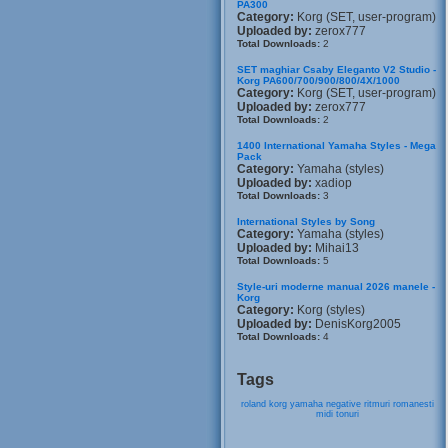
PA300
Category:
Korg (SET, user-program)
Uploaded by:
zerox777
Total Downloads:
2
SET maghiar Csaby Eleganto V2 Studio -
Korg PA600/700/900/800/4X/1000
Category:
Korg (SET, user-program)
Uploaded by:
zerox777
Total Downloads:
2
1400 International Yamaha Styles - Mega
Pack
Category:
Yamaha (styles)
Uploaded by:
xadiop
Total Downloads:
3
International Styles by Song
Category:
Yamaha (styles)
Uploaded by:
Mihai13
Total Downloads:
5
Style-uri moderne manual 2026 manele -
Korg
Category:
Korg (styles)
Uploaded by:
DenisKorg2005
Total Downloads:
4
Tags
roland
korg
yamaha
negative
ritmuri
romanesti
midi
tonuri