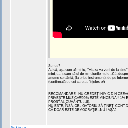
Serios?
Adică, așa cum afirmi tu, ""viteza va veni de la sine"
mint, da-s cam sătul de minciunile mele...Cât despre
anume se cântă, (la orice instrument), de pe Intern
(confirmată de cei care au înţeles-o!)
RECOMANDARE ; NU CREDEŢI NIMIC DIN CEEA
PRIVEŞTE MUZICA!!!99% ESTE MINCIUNĂ!!! 1%
PROST AL CUVÂNTULUI).
NU ESTE, ÎNSĂ, OBLIGATORIU SĂ ŢINEŢI CONT
CĂ DOAR ESTE DEMOCRAŢIE...NU-I AŞA?
Back to top