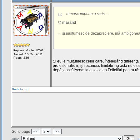
remuscampean a scris
...
@
marand
.... și mulțumesc de dezapreciere, mă ambiționea
Registered Member #10506
Joined: 15 Oct 2011
Posts: 236
Şi eu le mulțumesc celor care, înțelegând diferenţa
profesionalism, își recunosc limitele - şi asta nu este
depășească!Aceasta este calea.Felicitări pentru răs
Back to top
Go to page
<<
>>
Jump:
B