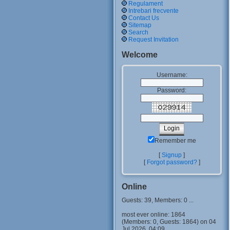
Regulament
Intrebari frecvente
Contact Us
Sitemap
Search
Request Invitation
Welcome
Username:
Password:
Remember me
[
Signup
]
[
Forgot password?
]
Online
Guests: 39, Members: 0 ...
most ever online: 1864
(Members: 0, Guests: 1864) on 04
Jul 2026, 04:09