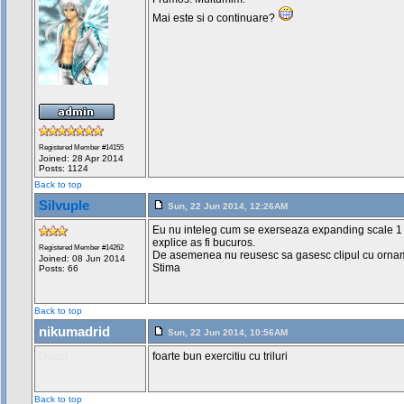
Mai este si o continuare?
Registered Member #14155
Joined: 28 Apr 2014
Posts: 1124
Back to top
Silvuple
Sun, 22 Jun 2014, 12:26AM
Eu nu inteleg cum se exerseaza expanding scale 1 
explice as fi bucuros.
Registered Member #14262
De asemenea nu reusesc sa gasesc clipul cu orna
Joined: 08 Jun 2014
Stima
Posts: 66
Back to top
nikumadrid
Sun, 22 Jun 2014, 10:56AM
Guest
foarte bun exercitiu cu triluri
Back to top