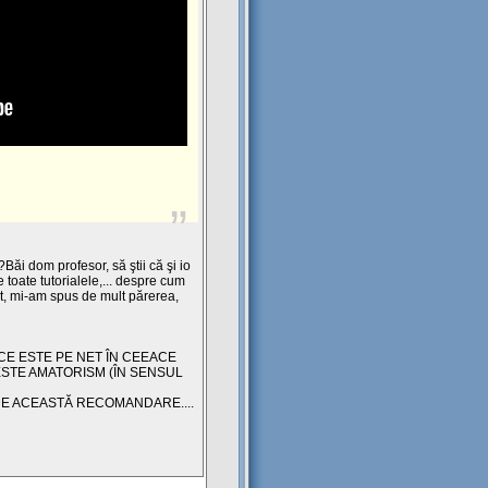
?Băi dom profesor, să ştii că şi io
 toate tutorialele,... despre cum
et, mi-am spus de mult părerea,
CE ESTE PE NET ÎN CEEACE
 ESTE AMATORISM (ÎN SENSUL
 DE ACEASTĂ RECOMANDARE....