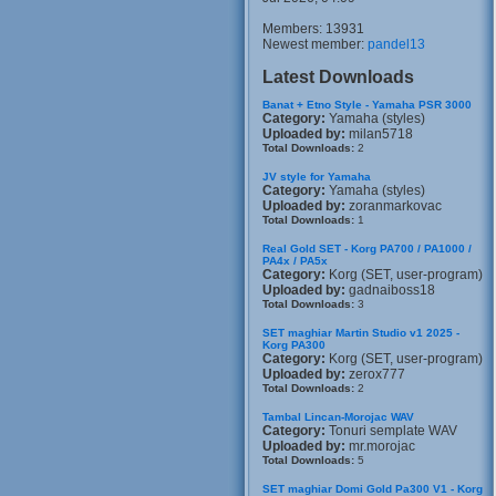
Members: 13931
Newest member:
pandel13
Latest Downloads
Banat + Etno Style - Yamaha PSR 3000
Category:
Yamaha (styles)
Uploaded by:
milan5718
Total Downloads:
2
JV style for Yamaha
Category:
Yamaha (styles)
Uploaded by:
zoranmarkovac
Total Downloads:
1
Real Gold SET - Korg PA700 / PA1000 /
PA4x / PA5x
Category:
Korg (SET, user-program)
Uploaded by:
gadnaiboss18
Total Downloads:
3
SET maghiar Martin Studio v1 2025 -
Korg PA300
Category:
Korg (SET, user-program)
Uploaded by:
zerox777
Total Downloads:
2
Tambal Lincan-Morojac WAV
Category:
Tonuri semplate WAV
Uploaded by:
mr.morojac
Total Downloads:
5
SET maghiar Domi Gold Pa300 V1 - Korg