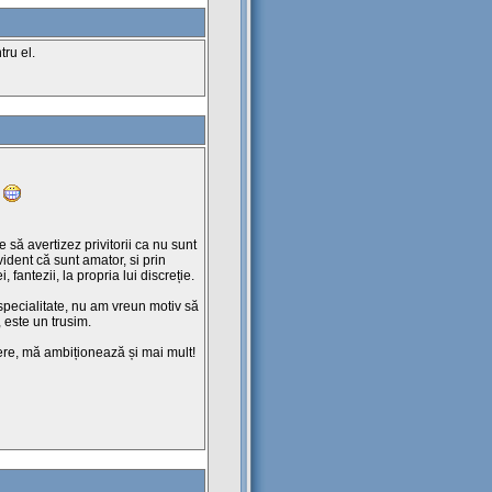
tru el.
e
 să avertizez privitorii ca nu sunt
ident că sunt amator, si prin
, fantezii, la propria lui discreție.
 specialitate, nu am vreun motiv să
, este un trusim.
e, mă ambiționează și mai mult!