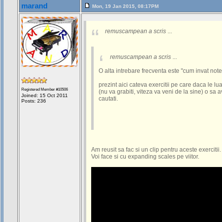
marand
Mon, 19 Jan 2015, 08:17PM
remuscampean a scris
...
remuscampean a scris
...
O alta intrebare frecventa este "cum invat note
prezint aici cateva exercitii pe care daca le lu
Registered Member #10506
(nu va grabiti, viteza va veni de la sine) o sa a
Joined: 15 Oct 2011
cautati.
Posts: 236
Am reusit sa fac si un clip pentru aceste exercitii.
Voi face si cu expanding scales pe viitor.