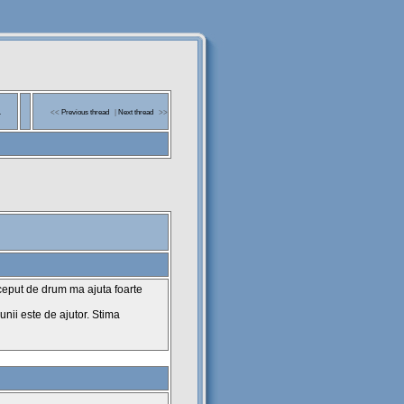
a
<<
Previous thread
|
Next thread
>>
eput de drum ma ajuta foarte
nii este de ajutor. Stima