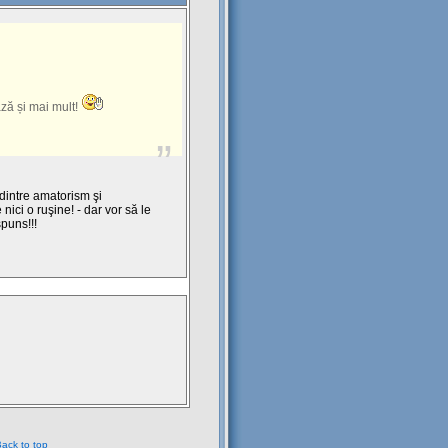
ză și mai mult!
 dintre amatorism şi
 nici o ruşine! - dar vor să le
puns!!!
ack to top