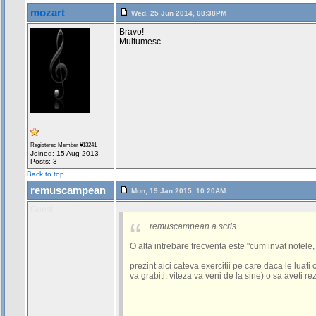
mozart
Wed, 25 Jun 2014, 08:38PM
Bravo!
Multumesc
Registered Member #13241
Joined: 15 Aug 2013
Posts: 3
Back to top
remuscampean
Mon, 19 Jan 2015, 10:20AM
Guest
remuscampean a scris
...
O alta intrebare frecventa este "cum invat notele
prezint aici cateva exercitii pe care daca le luati
va grabiti, viteza va veni de la sine) o sa aveti re