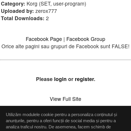
Category:
Korg (SET, user-program)
Uploaded by:
zerox777
Total Downloads:
2
Facebook Page
|
Facebook Group
Orice alte pagini sau grupuri de Facebook sunt FALSE!
Please
login
or
register
.
View Full Site
Utilizăm modulele cookie pentru a personaliza conținutul și
Setări confidenţialitate
anunțurile, pentru a oferi funcții de social media și pentru a
analiza traficul nostru. De asemenea, facem schimb de
Up