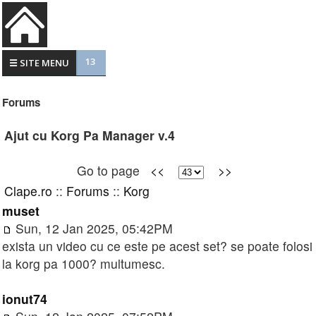
13
☰ SITE MENU
Forums
Ajut cu Korg Pa Manager v.4
Go to page
<<
>>
Clape.ro
::
Forums
::
Korg
muset
Sun, 12 Jan 2025, 05:42PM
exista un video cu ce este pe acest set? se poate folosi
la korg pa 1000? multumesc.
ionut74