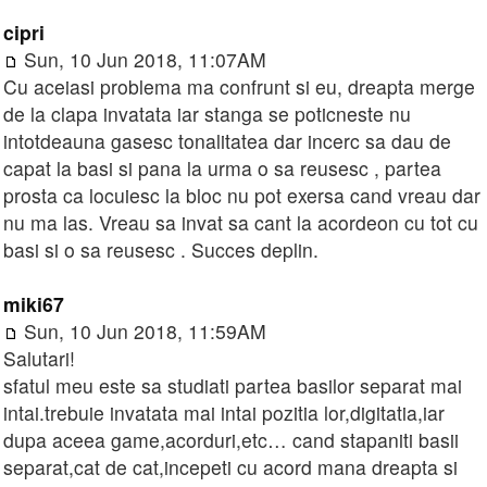
cipri
Sun, 10 Jun 2018, 11:07AM
Cu aceiasi problema ma confrunt si eu, dreapta merge
de la clapa invatata iar stanga se poticneste nu
intotdeauna gasesc tonalitatea dar incerc sa dau de
capat la basi si pana la urma o sa reusesc , partea
prosta ca locuiesc la bloc nu pot exersa cand vreau dar
nu ma las. Vreau sa invat sa cant la acordeon cu tot cu
basi si o sa reusesc . Succes deplin.
miki67
Sun, 10 Jun 2018, 11:59AM
Salutari!
sfatul meu este sa studiati partea basilor separat mai
intai.trebuie invatata mai intai pozitia lor,digitatia,iar
dupa aceea game,acorduri,etc… cand stapaniti basii
separat,cat de cat,incepeti cu acord mana dreapta si