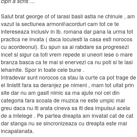
cipri a scris
...
Salut brat george of of iarasi basii astia ne chinuie , am
vazut la sectiunea armonii\acorduri cam tot ce te
intereseaza inclusiv in lb. romana dar pana la urma tot
practica ne invata ( daca locuiesti la casa esti norocos
cu acordeonul). Eu spun sa ai rabdare sa progresezi
incet si sigur ca toti vrem repede si uneori iese o mare
branza basca ca te mai si enervezi ca nu poti si te lasi
lehamite. Spor in toate cele bune .
Intradevar sunt norocos ca stau la curte ca pot trage de
el linistit fara sa deranjez pe nimeni , mam tot uitat prin
site dar nu am gasit nimic sa ma ajute noi cei din
categoria fara scoala de muzica ne este umpic mai
greu daca nu iti arata cineva sa iti dea impulsul acela
de a intelege . Pe partea dreapta am invatat cat de cat
dar stanga nu se sincronizeaza cu dreapta este mai
incapatanata.