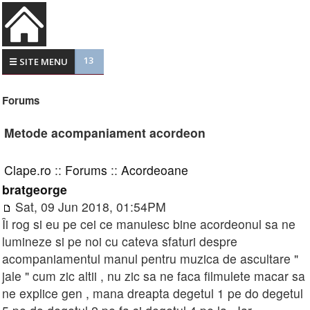
13
☰ SITE MENU
Forums
Metode acompaniament acordeon
Clape.ro
::
Forums
::
Acordeoane
bratgeorge
Sat, 09 Jun 2018, 01:54PM
Îi rog si eu pe cei ce manuiesc bine acordeonul sa ne
lumineze si pe noi cu cateva sfaturi despre
acompaniamentul manul pentru muzica de ascultare "
jale " cum zic altii , nu zic sa ne faca filmulete macar sa
ne explice gen , mana dreapta degetul 1 pe do degetul