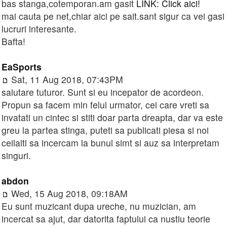
bas stanga,cotemporan.am gasit
LINK: Click aici!
mai cauta pe net,chiar aici pe sait.sant sigur ca vei gasi
lucruri interesante.
Bafta!
EaSports
Sat, 11 Aug 2018, 07:43PM
salutare tuturor. Sunt si eu incepator de acordeon.
Propun sa facem min felul urmator, cei care vreti sa
invatati un cintec si stiti doar parta dreapta, dar va este
greu la partea stinga, puteti sa publicati piesa si noi
ceilalti sa incercam la bunul simt si auz sa interpretam
singuri.
abdon
Wed, 15 Aug 2018, 09:18AM
Eu sunt muzicant dupa ureche, nu muzician, am
incercat sa ajut, dar datorita faptului ca nustiu teorie