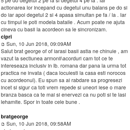
5 pe do degetul 2 pe fa si degetul 4 pe la . Iar
actionarea lor incepand cu degetul unu balans pe do si
do iar apoi degetul 2 si 4 apasa simultan pe fa / la . Iar
cu timpul le poti modela bataile . Acum poate ne ajuta
cineva cu basii la acordeon sa le sincronizam.
cipri
Sun, 10 Jun 2018, 09:09AM
Salut brat george of of iarasi basii astia ne chinuie , am
vazut la sectiunea armonii\acorduri cam tot ce te
intereseaza inclusiv in lb. romana dar pana la urma tot
practica ne invata ( daca locuiesti la casa esti norocos
cu acordeonul). Eu spun sa ai rabdare sa progresezi
incet si sigur ca toti vrem repede si uneori iese o mare
branza basca ca te mai si enervezi ca nu poti si te lasi
lehamite. Spor in toate cele bune .
bratgeorge
Sun, 10 Jun 2018, 09:58AM