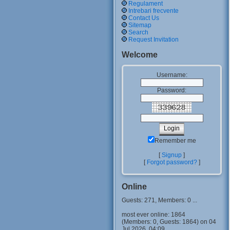
Regulament
Intrebari frecvente
Contact Us
Sitemap
Search
Request Invitation
Welcome
Username:
Password:
Remember me
[
Signup
]
[
Forgot password?
]
Online
Guests: 271, Members: 0 ...
most ever online: 1864
(Members: 0, Guests: 1864) on 04
Jul 2026, 04:09