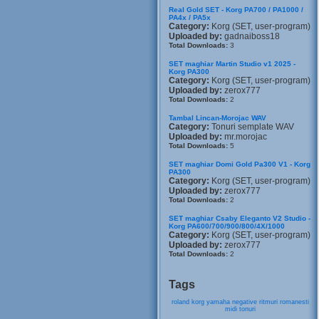
Real Gold SET - Korg PA700 / PA1000 /
PA4x / PA5x
Category:
Korg (SET, user-program)
Uploaded by:
gadnaiboss18
Total Downloads:
3
SET maghiar Martin Studio v1 2025 -
Korg PA300
Category:
Korg (SET, user-program)
Uploaded by:
zerox777
Total Downloads:
2
Tambal Lincan-Morojac WAV
Category:
Tonuri semplate WAV
Uploaded by:
mr.morojac
Total Downloads:
5
SET maghiar Domi Gold Pa300 V1 - Korg
PA300
Category:
Korg (SET, user-program)
Uploaded by:
zerox777
Total Downloads:
2
SET maghiar Csaby Eleganto V2 Studio -
Korg PA600/700/900/800/4X/1000
Category:
Korg (SET, user-program)
Uploaded by:
zerox777
Total Downloads:
2
Tags
roland
korg
yamaha
negative
ritmuri
romanesti
midi
tonuri