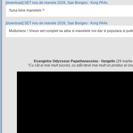
[download] SET nou de manele 2026, Sae Bongeo - Korg PA4x
Suna bine manelele ?
[download] SET nou de manele 2026, Sae Bongeo - Korg PA4x
Multumesc ! Vreun set complet sa aiba si manelele noi dar si populara si pu
Evangelos Odysseus Papathanassiou - Vangelis
(29 martie
"
Cu cât ai mai mult succes, cu atât devii mai mult un produs al c