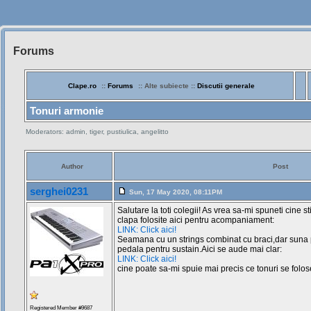
Forums
Siteul
Muzicantilor
Clape.ro
::
Forums
:: Alte subiecte ::
Discutii generale
Tonuri armonie
Moderators: admin, tiger, pustiulica, angelitto
Author
Post
serghei0231
Sun, 17 May 2020, 08:11PM
Salutare la toti colegii! As vrea sa-mi spuneti cine 
clapa folosite aici pentru acompaniament:
LINK: Click aici!
Seamana cu un strings combinat cu braci,dar suna 
pedala pentru sustain.Aici se aude mai clar:
LINK: Click aici!
cine poate sa-mi spuie mai precis ce tonuri se folo
Registered Member #9687