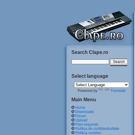
Search Clape.ro
Select language
Powered by
Translate
Main Menu
Home
Downloads
Forum
Upload
Files requests
Politica de confidentialitate
Politica cookies