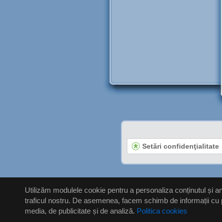
Setări confidenţialitate
Utilizăm modulele cookie pentru a personaliza conținutul și anu
traficul nostru. De asemenea, facem schimb de informații cu priv
media, de publicitate și de analiză.
Politica cookies