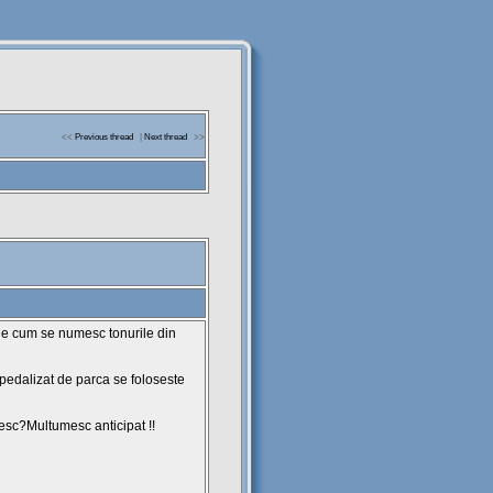
<<
Previous thread
|
Next thread
>>
stie cum se numesc tonurile din
pedalizat de parca se foloseste
sesc?Multumesc anticipat !!