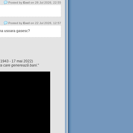
Posted by
Excl
on 26 Jul 2026, 22:55
Posted by
Excl
on 22 Jul 2026, 12:57
tina usoara gasesc?
 1943 - 17 mai 2022)
eva care generează bani.
"