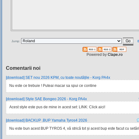
Jump:
B
Powered by
Clape.ro
Comentarii noi
[download] SET nou 2026 KPM, cu toate noutățile - Korg PA4x
Nu este ce trebuie ! Puteai macar sa spui ce contine
[download] Style SAE Bongeo 2026 - Korg PA4x
Acest style este pus de mine in acest set: LINK: Click aici!
[download] BACKUP .BUP Yamaha Tyros4 2026
Nu este bun acest BUP TYROS 4, vă strică tot și acest bup este facut cu setările