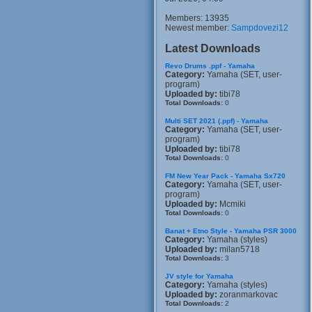
Members: 13935
Newest member:
Sampdovezi12
Latest Downloads
Revo Drums .ppf - Yamaha
Category:
Yamaha (SET, user-
program)
Uploaded by:
tibi78
Total Downloads:
0
Multi SET 2021 (.ppf) - Yamaha
Category:
Yamaha (SET, user-
program)
Uploaded by:
tibi78
Total Downloads:
0
FM New Year Pack - Yamaha Sx720
Category:
Yamaha (SET, user-
program)
Uploaded by:
Mcmiki
Total Downloads:
0
Banat + Etno Style - Yamaha PSR 3000
Category:
Yamaha (styles)
Uploaded by:
milan5718
Total Downloads:
3
JV style for Yamaha
Category:
Yamaha (styles)
Uploaded by:
zoranmarkovac
Total Downloads:
2