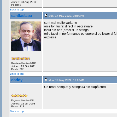
Joined: 03 Aug 2010
Posts: 8
Back to top
cantlaclapa
Sun, 17 May 2020, 08:56PM
sunt mai multe variante
ori e ton lucrat direct in oscilatoare
facut din bas ,braci si un strings
ori e facut in performance pe upere si pe lower si f
expresie
Registered Member #10487
Joined: 13 Oct 2011
Posts: 793
Back to top
daddy
Mon, 18 May 2020, 10:37AM
Un braci semplat și strings I3 din clapă cred.
Registered Member #241
Joined: 02 Jul 2008
Posts: 313
Back to top