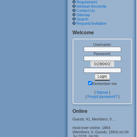
Regulament
Intrebari frecvente
Contact Us
Sitemap
Search
Request Invitation
Welcome
Username:
Password:
Remember me
[
Signup
]
[
Forgot password?
]
Online
Guests: 41, Members: 0 ...
most ever online: 1864
(Members: 0, Guests: 1864) on 04
Jul 2026, 04:09