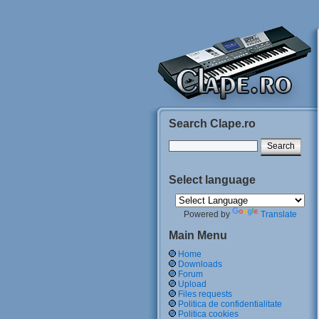
Search Clape.ro
Select language
Powered by
Translate
Main Menu
Home
Downloads
Forum
Upload
Files requests
Politica de confidentialitate
Politica cookies