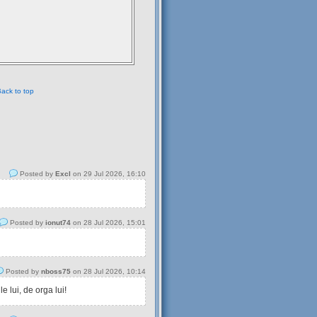
ack to top
Posted by
Excl
on 29 Jul 2026, 16:10
Posted by
ionut74
on 28 Jul 2026, 15:01
Posted by
nboss75
on 28 Jul 2026, 10:14
 lui, de orga lui!