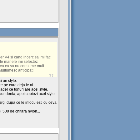
r V4 si cand incerc sa imi fac
 de manele imi selectez
eva ca sa nu consume mult
 Multumesc anticipat!
i un style.
e pe care deja le ai.
ager ce tonuri are acel style,
pondenta, apoi copiezi acel style
tergi dupa ce le inlocuiesti cu ceva
i 500 de chitara nylon...