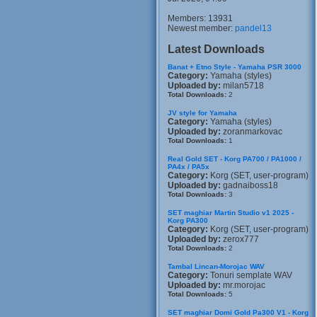
Members: 13931
Newest member:
pandel13
Latest Downloads
Banat + Etno Style - Yamaha PSR 3000
Category:
Yamaha (styles)
Uploaded by:
milan5718
Total Downloads:
2
JV style for Yamaha
Category:
Yamaha (styles)
Uploaded by:
zoranmarkovac
Total Downloads:
1
Real Gold SET - Korg PA700 / PA1000 /
PA4x / PA5x
Category:
Korg (SET, user-program)
Uploaded by:
gadnaiboss18
Total Downloads:
3
SET maghiar Martin Studio v1 2025 -
Korg PA300
Category:
Korg (SET, user-program)
Uploaded by:
zerox777
Total Downloads:
2
Tambal Lincan-Morojac WAV
Category:
Tonuri semplate WAV
Uploaded by:
mr.morojac
Total Downloads:
5
SET maghiar Domi Gold Pa300 V1 - Korg