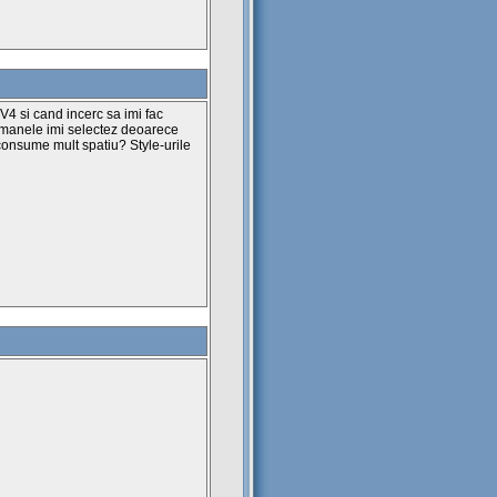
4 si cand incerc sa imi fac
de manele imi selectez deoarece
onsume mult spatiu? Style-urile