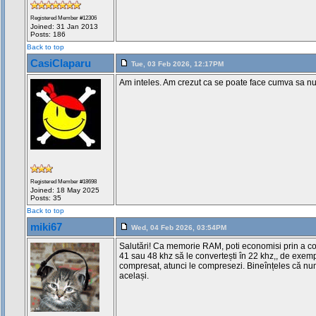
Registered Member #12306
Joined: 31 Jan 2013
Posts: 186
Back to top
CasiClaparu
Tue, 03 Feb 2026, 12:17PM
Am inteles. Am crezut ca se poate face cumva sa nu
Registered Member #18698
Joined: 18 May 2025
Posts: 35
Back to top
miki67
Wed, 04 Feb 2026, 03:54PM
Salutări! Ca memorie RAM, poti economisi prin a con
41 sau 48 khz să le convertești în 22 khz,, de exem
compresat, atunci le compresezi. Bineînțeles că n
același.