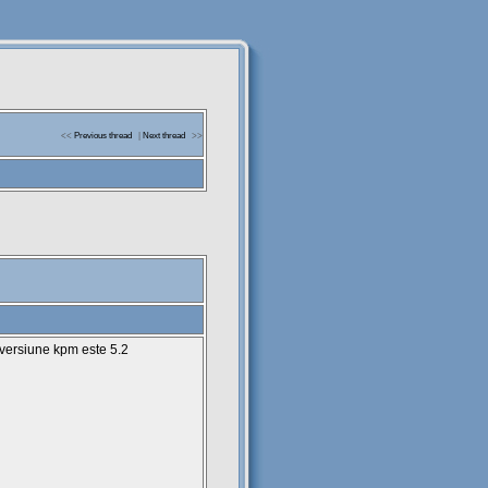
<<
Previous thread
|
Next thread
>>
 versiune kpm este 5.2