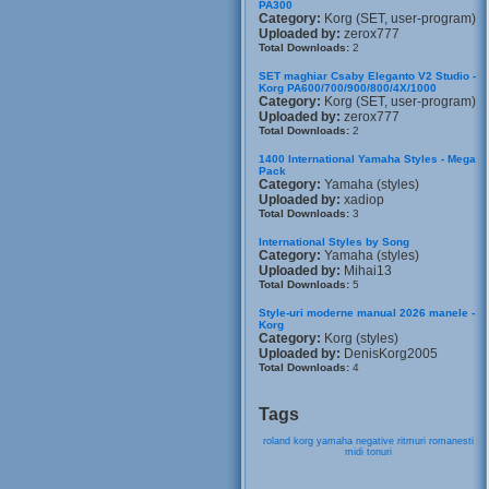
PA300
Category:
Korg (SET, user-program)
Uploaded by:
zerox777
Total Downloads:
2
SET maghiar Csaby Eleganto V2 Studio -
Korg PA600/700/900/800/4X/1000
Category:
Korg (SET, user-program)
Uploaded by:
zerox777
Total Downloads:
2
1400 International Yamaha Styles - Mega
Pack
Category:
Yamaha (styles)
Uploaded by:
xadiop
Total Downloads:
3
International Styles by Song
Category:
Yamaha (styles)
Uploaded by:
Mihai13
Total Downloads:
5
Style-uri moderne manual 2026 manele -
Korg
Category:
Korg (styles)
Uploaded by:
DenisKorg2005
Total Downloads:
4
Tags
roland
korg
yamaha
negative
ritmuri
romanesti
midi
tonuri