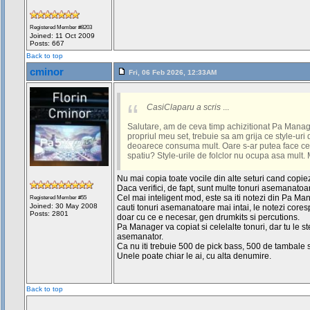
Registered Member #8203
Joined: 11 Oct 2009
Posts: 667
Back to top
cminor
Fri, 06 Feb 2026, 12:33AM
CasiClaparu a scris
...
Salutare, am de ceva timp achizitionat Pa Manage
propriul meu set, trebuie sa am grija ce style-uri
deoarece consuma mult. Oare s-ar putea face c
spatiu? Style-urile de folclor nu ocupa asa mult.
Nu mai copia toate vocile din alte seturi cand copiez
Daca verifici, de fapt, sunt multe tonuri asemanatoar
Cel mai inteligent mod, este sa iti notezi din Pa Man
Registered Member #55
Joined: 30 May 2008
cauti tonuri asemanatoare mai intai, le notezi cores
Posts: 2801
doar cu ce e necesar, gen drumkits si percutions.
Pa Manager va copiat si celelalte tonuri, dar tu le s
asemanator.
Ca nu iti trebuie 500 de pick bass, 500 de tambale s
Unele poate chiar le ai, cu alta denumire.
Back to top