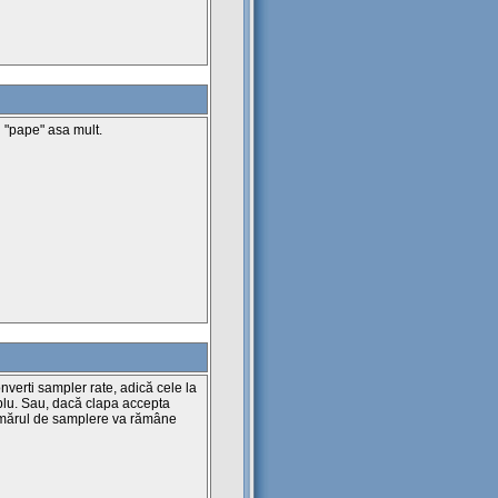
 "pape" asa mult.
verti sampler rate, adică cele la
plu. Sau, dacă clapa accepta
umărul de samplere va rămâne