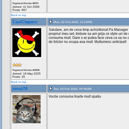
Registered Member #8203
Joined: 11 Oct 2009
Posts: 667
Back to top
CasiClaparu
Mon, 02 Feb 2026, 11:24PM
Salutare, am de ceva timp achizitionat Pa Manager V
propriul meu set, trebuie sa am grija ce style-uri 
consuma mult. Oare s-ar putea face ceva ca sa nu c
de folclor nu ocupa asa mult. Multumesc anticipat!
Registered Member #18698
Joined: 18 May 2025
Posts: 35
Back to top
ionut74
Tue, 03 Feb 2026, 09:50AM
Vocile consuma foarte mult spatiu