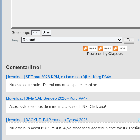
Go to page
<<
Jump:
B
Powered by
Clape.ro
Comentarii noi
[download] SET nou 2026 KPM, cu toate noutățile - Korg PA4x
Nu este ce trebuie ! Puteai macar sa spui ce contine
[download] Style SAE Bongeo 2026 - Korg PA4x
Acest style este pus de mine in acest set: LINK: Click aici!
[download] BACKUP .BUP Yamaha Tyros4 2026
Nu este bun acest BUP TYROS 4, vă strică tot și acest bup este facut cu setările