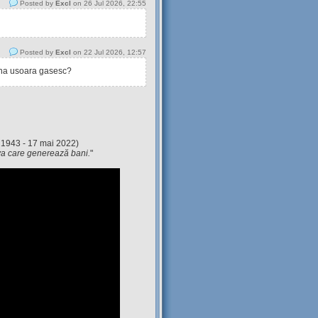
Posted by
Excl
on 26 Jul 2026, 22:55
Posted by
Excl
on 22 Jul 2026, 12:57
tina usoara gasesc?
 1943 - 17 mai 2022)
eva care generează bani.
"