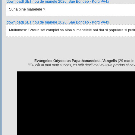
[download] SET nou de manele 2026, Sae Bongeo - Korg PA4x
Suna bine manelele ?
[download] SET nou de manele 2026, Sae Bongeo - Korg PA4x
Multumesc ! Vreun set complet sa aiba si manelele noi dar si populara si pu
Evangelos Odysseus Papathanassiou - Vangelis
(29 martie
"
Cu cât ai mai mult succes, cu atât devii mai mult un produs al c