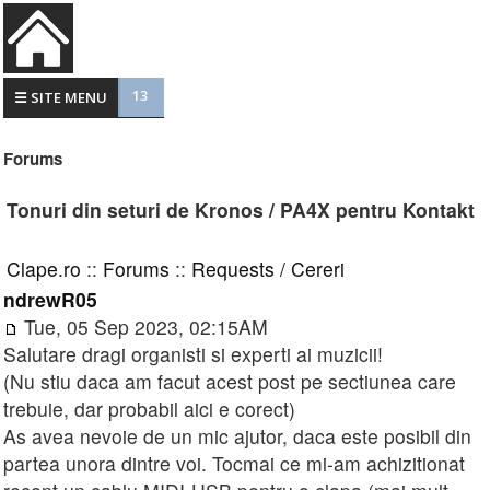
13
☰ SITE MENU
Forums
Tonuri din seturi de Kronos / PA4X pentru Kontakt
Clape.ro
::
Forums
::
Requests / Cereri
ndrewR05
Tue, 05 Sep 2023, 02:15AM
Salutare dragi organisti si experti ai muzicii!
(Nu stiu daca am facut acest post pe sectiunea care
trebuie, dar probabil aici e corect)
As avea nevoie de un mic ajutor, daca este posibil din
partea unora dintre voi. Tocmai ce mi-am achizitionat