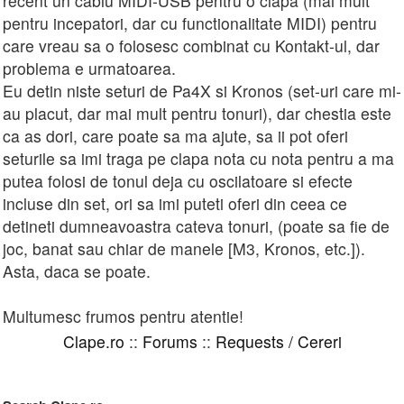
recent un cablu MIDI-USB pentru o clapa (mai mult
pentru incepatori, dar cu functionalitate MIDI) pentru
care vreau sa o folosesc combinat cu Kontakt-ul, dar
problema e urmatoarea.
Eu detin niste seturi de Pa4X si Kronos (set-uri care mi-
au placut, dar mai mult pentru tonuri), dar chestia este
ca as dori, care poate sa ma ajute, sa ii pot oferi
seturile sa imi traga pe clapa nota cu nota pentru a ma
putea folosi de tonul deja cu oscilatoare si efecte
incluse din set, ori sa imi puteti oferi din ceea ce
detineti dumneavoastra cateva tonuri, (poate sa fie de
joc, banat sau chiar de manele [M3, Kronos, etc.]).
Asta, daca se poate.
Multumesc frumos pentru atentie!
Clape.ro
::
Forums
::
Requests / Cereri