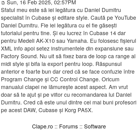
Sun, 16 Feb 2025, 02:57PM
Sfatul meu este să iei legătura cu Daniel Dumitru
specialist în Cubase și editare style. Caută pe YouTube
Daniel Dumitru. Fie iei legătura cu el fie găsești
tutorialul pentru tine. Și eu lucrez în Cubase 14 dar
pentru Medeli AK-X10 sau Yamaha. Eu folosesc fișierul
XML info apoi setez instrumentele din expansiune sau
Factory Sound. Nu uit să fixez bara de loop ca range al
midi style și bifa la export pentru loop. Răspunsul
anterior e foarte bun dar cred că se face confuzie între
Program Change și CC Control Change. Oricum
manualul clapei ne lămurește acest aspect. Am vrut
doar să te ajut și pe viitor cu recomandarea lui Daniel
Dumitru. Cred că este unul dintre cei mai buni profesori
pe acest DAW, Cubase și Korg PA5X.
Clape.ro
::
Forums
::
Software