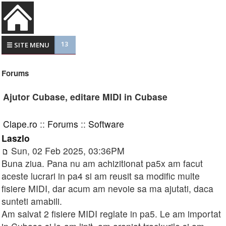
13
☰ SITE MENU
Forums
Ajutor Cubase, editare MIDI in Cubase
Clape.ro
::
Forums
::
Software
Laszlo
Sun, 02 Feb 2025, 03:36PM
Buna ziua. Pana nu am achizitionat pa5x am facut
aceste lucrari in pa4 si am reusit sa modific multe
fisiere MIDI, dar acum am nevoie sa ma ajutati, daca
sunteti amabili.
Am salvat 2 fisiere MIDI reglate in pa5. Le am importat