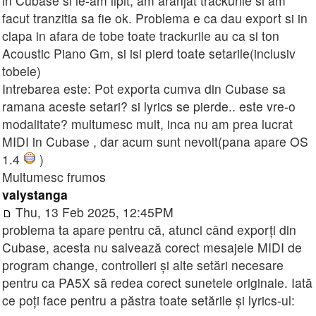
in Cubase si le-am lipit, am aranjat trackurile si am
facut tranzitia sa fie ok. Problema e ca dau export si in
clapa in afara de tobe toate trackurile au ca si ton
Acoustic Piano Gm, si isi pierd toate setarile(inclusiv
tobele)
Intrebarea este: Pot exporta cumva din Cubase sa
ramana aceste setari? si lyrics se pierde.. este vre-o
modalitate? multumesc mult, inca nu am prea lucrat
MIDI in Cubase , dar acum sunt nevoit(pana apare OS
1.4
)
Multumesc frumos
valystanga
Thu, 13 Feb 2025, 12:45PM
problema ta apare pentru că, atunci când exporți din
Cubase, acesta nu salvează corect mesajele MIDI de
program change, controlleri și alte setări necesare
pentru ca PA5X să redea corect sunetele originale. Iată
ce poți face pentru a păstra toate setările și lyrics-ul: