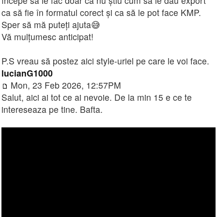
începe să le fac doar că nu știu cum să le dau export
ca să fie în formatul corect și ca să le pot face KMP.
Sper să mă puteți ajuta😅
Vă mulțumesc anticipat!
P.S vreau să postez aici style-uriel pe care le voi face.
lucianG1000
Mon, 23 Feb 2026, 12:57PM
Salut, aici ai tot ce ai nevoie. De la min 15 e ce te
intereseaza pe tine. Bafta.