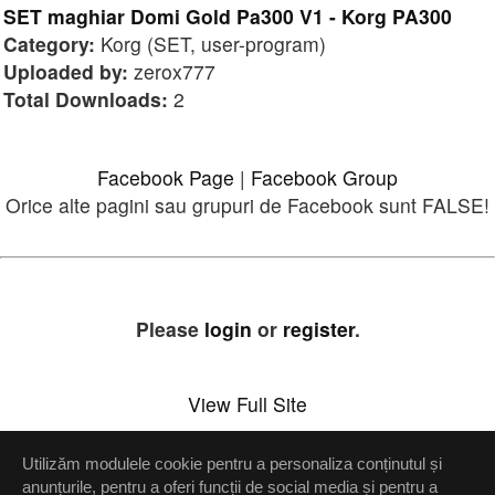
SET maghiar Domi Gold Pa300 V1 - Korg PA300
Category:
Korg (SET, user-program)
Uploaded by:
zerox777
Total Downloads:
2
Facebook Page
|
Facebook Group
Orice alte pagini sau grupuri de Facebook sunt FALSE!
Please
login
or
register
.
View Full Site
Utilizăm modulele cookie pentru a personaliza conținutul și
Setări confidenţialitate
anunțurile, pentru a oferi funcții de social media și pentru a