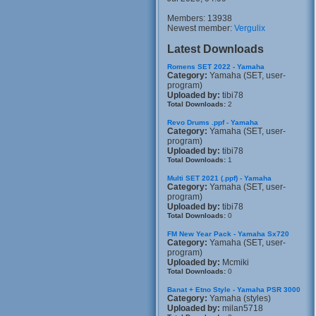
Members: 13938
Newest member:
Vergulix
Latest Downloads
Romens SET 2022 - Yamaha
Category:
Yamaha (SET, user-
program)
Uploaded by:
tibi78
Total Downloads:
2
Revo Drums .ppf - Yamaha
Category:
Yamaha (SET, user-
program)
Uploaded by:
tibi78
Total Downloads:
1
Multi SET 2021 (.ppf) - Yamaha
Category:
Yamaha (SET, user-
program)
Uploaded by:
tibi78
Total Downloads:
0
FM New Year Pack - Yamaha Sx720
Category:
Yamaha (SET, user-
program)
Uploaded by:
Mcmiki
Total Downloads:
0
Banat + Etno Style - Yamaha PSR 3000
Category:
Yamaha (styles)
Uploaded by:
milan5718