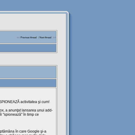
<<
Previous thread
|
Next thread
>>
ţi SPIONEAZĂ activitatea şi cum!
ox, a anunţat lansarea unui add-
 îi "spionează" în timp ce
săptămâna în care Google şi-a