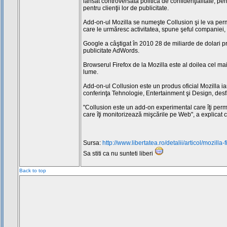
lansat controversata politică de confidenţialitate, pe
pentru clienţii lor de publicitate.
Add-on-ul Mozilla se numeşte Collusion şi le va permi
care le urmăresc activitatea, spune şeful companiei
Google a câştigat în 2010 28 de miliarde de dolari pr
publicitate AdWords.
Browserul Firefox de la Mozilla este al doilea cel ma
lume.
Add-on-ul Collusion este un produs oficial Mozilla iar
conferinţa Tehnologie, Entertainment şi Design, des
"Collusion este un add-on experimental care îţi permit
care îţi monitorizează mişcările pe Web", a explicat
Sursa:
http://www.libertatea.ro/detalii/articol/mozilla
Sa stiti ca nu sunteti liberi
Back to top