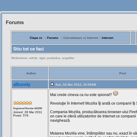
Forums
Siteul
Muzicantilor
Clape.ro
::
Forums
:: Calculatoare si Internet ::
Internet
Stiu tot ce faci
Moderators: admin, tiger, pustiulica, angelitto
Author
Post
albundy
Sun, 04 Mar 2012, 10:09AM
Mai crede cineva ca nu este spionat?
Revoluţie în Internet! Mozilla îţi arată ce companii î
Registered Member #10099
Compania Mozilla, producătoarea browser-ului Firef
Joined: 28 Mar 2011
Posts: 576
on care le oferă utilizatorilor de Internet ce companii
navighează.
Mutarea Mozilla vine, întâmplător sau nu, exact în 