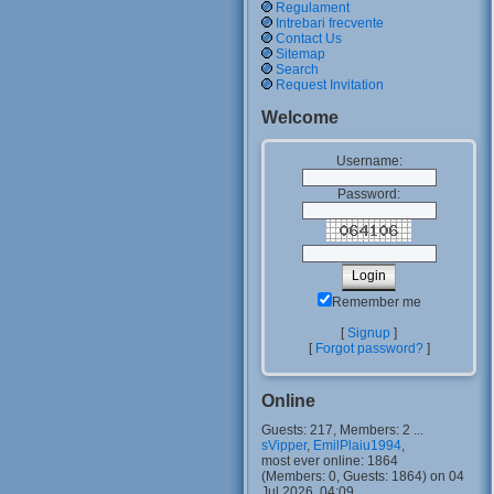
Regulament
Intrebari frecvente
Contact Us
Sitemap
Search
Request Invitation
Welcome
Username:
Password:
Remember me
[
Signup
]
[
Forgot password?
]
Online
Guests: 217, Members: 2 ...
sVipper
,
EmilPlaiu1994
,
most ever online: 1864
(Members: 0, Guests: 1864) on 04
Jul 2026, 04:09