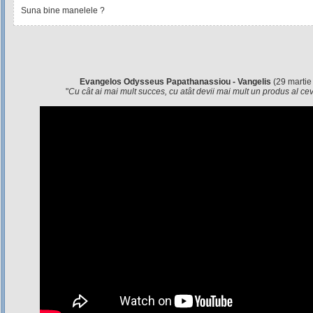
Suna bine manelele ?
Evangelos Odysseus Papathanassiou - Vangelis
(29 martie
"
Cu cât ai mai mult succes, cu atât devii mai mult un produs al c