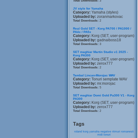
Total Downloads:
3
JV style for Yamaha
Category:
Yamaha (styles)
Uploaded by:
zoranmarkovac
Total Downloads:
2
Real Gold SET - Korg PA700 / PA1000 /
PA4x / PA5x
Category:
Korg (SET, user-program)
Uploaded by:
gadnaiboss18
Total Downloads:
3
SET maghiar Martin Studio v1 2025 -
Korg PA300
Category:
Korg (SET, user-program)
Uploaded by:
zerox777
Total Downloads:
2
Tambal Lincan-Morojac WAV
Category:
Tonuri semplate WAV
Uploaded by:
mr.morojac
Total Downloads:
5
SET maghiar Domi Gold Pa300 V1 - Korg
PA300
Category:
Korg (SET, user-program)
Uploaded by:
zerox777
Total Downloads:
2
Tags
roland
korg
yamaha
negative
ritmuri
romanesti
midi
tonuri