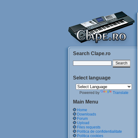
Search Clape.ro
Select language
Powered by
Translate
Main Menu
Home
Downloads
Forum
Upload
Files requests
Politica de confidentialitate
Politica cookies