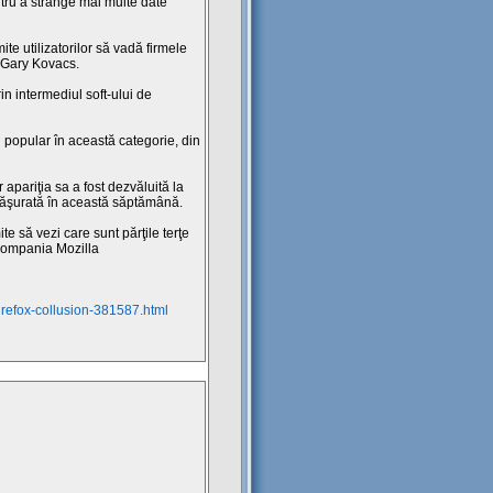
ntru a strânge mai multe date
te utilizatorilor să vadă firmele
, Gary Kovacs.
in intermediul soft-ului de
i popular în această categorie, din
 apariţia sa a fost dezvăluită la
făşurată în această săptămână.
e să vezi care sunt părţile terţe
 compania Mozilla
-firefox-collusion-381587.html