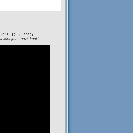
 1943 - 17 mai 2022)
eva care generează bani.
"