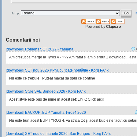
Jump:
B
Powered by
Clape.ro
Comentarii noi
[download] Romens SET 2022 - Yamaha
P
Am crezut ca merge la Tyros 4 - ??? Am ratat si am pierdut 1 download... asta
[download] SET nou 2026 KPM, cu toate noutățile - Korg PA4x
Nu este ce trebuie ! Puteai macar sa spui ce contine
[download] Style SAE Bongeo 2026 - Korg PA4x
Acest style este pus de mine in acest set: LINK: Click aici!
[download] BACKUP .BUP Yamaha Tyros4 2026
Nu este bun acest BUP TYROS 4, vă strică tot și acest bup este facut cu setările
[download] SET nou de manele 2026, Sae Bongeo - Korg PA4x