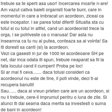
trebuie sa te sperii asa usor! Incercarea moarte n-are!
Am vazut cativa baieti organisti foarte buni, care in
momentul in care a imbracat un acordeon, ziceai ca
este incepator. i se parea total diferit! Situatia sta cu
totul si cu totul in altfel, cand un acordeonist trece la
orga, i se potriveste ca o manusa! Dar asta nu
inseamna ca tu nu ai putea, conteaza sa ai vointa! Sa
iti doresti sa canti (si) la acordeon.
Vezi ca gasesti in jur de 1000 lei acordeoane SH pe
net, dar inca odata iti spun, trebuie neaparat sa fii la
fata locului cand il cumperi! Proba pe loc!
Si ar mai fi ceva....... daca totusi consideri ca
acordeonul nu este de tine, il poti vinde, deci ti-ai
recupera banutii!
Sau...... daca ai vreun prieten care are un acordeon, si
nu ii trebuie, cere-il imprumut pentru o luna de zile. Si
atunci iti dai seama daca merita sa investesti o suma
de bani in acordeon!