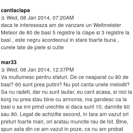
cantlaclapa
Wed, 08 Jan 2014, 07:20AM
daca te intereseaza am de vanzare un Weltmeister
Meteor de 80 de basi 5 registre la clape si 3 registre la
basi , este negru acordeonul in stare foarte buna ,
curele late de piele si cutie
mar33
Wed, 08 Jan 2014, 12:37PM
Va multumesc pentru sfaturi. De ce neaparat cu 80 de
basi? 60 sunt prea putini? Nu pot canta unele melodii?
Sa nu radeti, dar nu sunt lautar, eu cant acasa, si nici la
korg nu prea stau bine cu armonia, ma gandesc ca la
basi o sa imi prind urechile si daca sunt 10, darmite 60
sau 80. Legat de achizitie second, in tara am vazut ori
preturi foarte mari, ori aratau muncite rau de tot. Bine,
spun asta din ce am vazut in poze, ca nu am probat