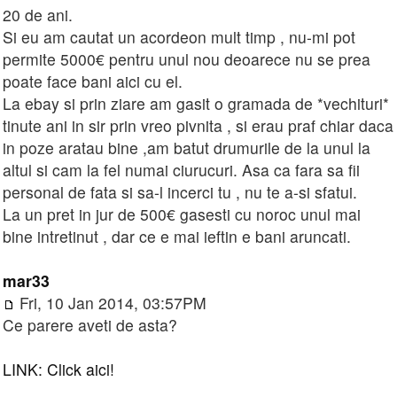
20 de ani.
Si eu am cautat un acordeon mult timp , nu-mi pot
permite 5000€ pentru unul nou deoarece nu se prea
poate face bani aici cu el.
La ebay si prin ziare am gasit o gramada de *vechituri*
tinute ani in sir prin vreo pivnita , si erau praf chiar daca
in poze aratau bine ,am batut drumurile de la unul la
altul si cam la fel numai ciurucuri. Asa ca fara sa fii
personal de fata si sa-l incerci tu , nu te a-si sfatui.
La un pret in jur de 500€ gasesti cu noroc unul mai
bine intretinut , dar ce e mai ieftin e bani aruncati.
mar33
Fri, 10 Jan 2014, 03:57PM
Ce parere aveti de asta?
LINK: Click aici!