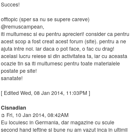
Succes!
offtopic (sper sa nu se supere careve)
@remuscampean,
iti multumesc si eu pentru aprecieri! consider ca pentru
acest scop a fost creat acest forum (site). pentru a ne
ajuta intre noi. iar daca o pot face, o fac cu drag!
acelasi lucru reiese si din activitatea ta, iar cu aceasta
ocazie tin sa iti multumesc pentru toate materialele
postate pe site!
sanatate!
[ Edited Wed, 08 Jan 2014, 11:03PM ]
Cisnadian
Fri, 10 Jan 2014, 08:42AM
Eu locuiesc in Germania, dar magazine cu scule
second hand ieftine si bune nu am vazut inca in ultimii