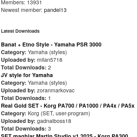
Members: 13931
Newest member:
pandel13
Latest Downloads
Banat + Etno Style - Yamaha PSR 3000
Category:
Yamaha (styles)
Uploaded by:
milan5718
Total Downloads:
2
JV style for Yamaha
Category:
Yamaha (styles)
Uploaded by:
zoranmarkovac
Total Downloads:
1
Real Gold SET - Korg PA700 / PA1000 / PA4x / PA5x
Category:
Korg (SET, user-program)
Uploaded by:
gadnaiboss18
Total Downloads:
3
SET maghiar Martin Studio v1 2025 - Korg PA300