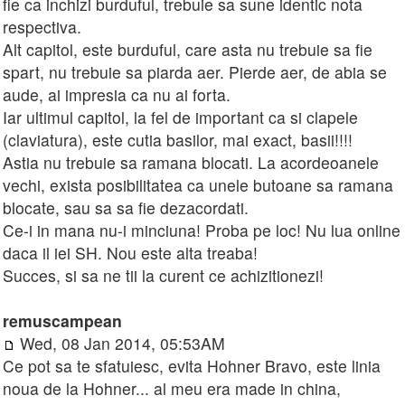
fie ca inchizi burduful, trebuie sa sune identic nota
respectiva.
Alt capitol, este burduful, care asta nu trebuie sa fie
spart, nu trebuie sa piarda aer. Pierde aer, de abia se
aude, ai impresia ca nu ai forta.
Iar ultimul capitol, la fel de important ca si clapele
(claviatura), este cutia basilor, mai exact, basii!!!!
Astia nu trebuie sa ramana blocati. La acordeoanele
vechi, exista posibilitatea ca unele butoane sa ramana
blocate, sau sa sa fie dezacordati.
Ce-i in mana nu-i minciuna! Proba pe loc! Nu lua online
daca il iei SH. Nou este alta treaba!
Succes, si sa ne tii la curent ce achizitionezi!
remuscampean
Wed, 08 Jan 2014, 05:53AM
Ce pot sa te sfatuiesc, evita Hohner Bravo, este linia
noua de la Hohner... al meu era made in china,