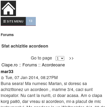
13
☰ SITE MENU
Forums
Sfat achizitie acordeon
Go to page
>>
Clape.ro
::
Forums
::
Acordeoane
mar33
Tue, 07 Jan 2014, 08:27PM
Buna seara! Ma numesc Marian, si doresc sa
achizitionez un acordeon , marime 3/4, caci sunt
incepator. Nu cant la nunti, ci doar acasa. Am o clapa
korg pa80, dar vreau si acordeon, mi-a placut de mic