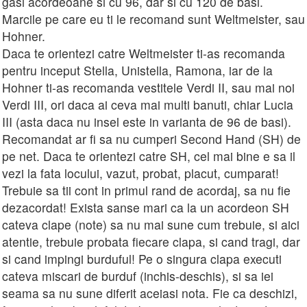
gasi acordeoane si cu 96, dar si cu 120 de basi.
Marcile pe care eu ti le recomand sunt Weltmeister, sau
Hohner.
Daca te orientezi catre Weltmeister ti-as recomanda
pentru inceput Stella, Unistella, Ramona, iar de la
Hohner ti-as recomanda vestitele Verdi II, sau mai noi
Verdi III, ori daca ai ceva mai multi banuti, chiar Lucia
III (asta daca nu insel este in varianta de 96 de basi).
Recomandat ar fi sa nu cumperi Second Hand (SH) de
pe net. Daca te orientezi catre SH, cel mai bine e sa il
vezi la fata locului, vazut, probat, placut, cumparat!
Trebuie sa tii cont in primul rand de acordaj, sa nu fie
dezacordat! Exista sanse mari ca la un acordeon SH
cateva clape (note) sa nu mai sune cum trebuie, si aici
atentie, trebuie probata fiecare clapa, si cand tragi, dar
si cand impingi burduful! Pe o singura clapa executi
cateva miscari de burduf (inchis-deschis), si sa iei
seama sa nu sune diferit aceiasi nota. Fie ca deschizi,