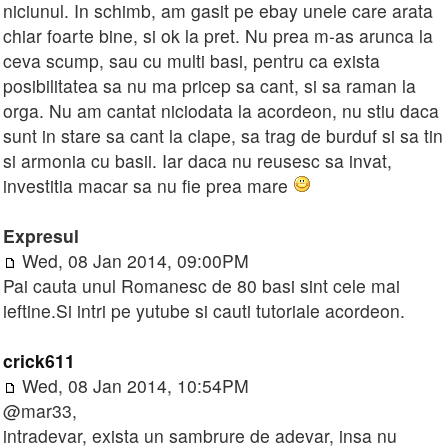
niciunul. In schimb, am gasit pe ebay unele care arata
chiar foarte bine, si ok la pret. Nu prea m-as arunca la
ceva scump, sau cu multi basi, pentru ca exista
posibilitatea sa nu ma pricep sa cant, si sa raman la
orga. Nu am cantat niciodata la acordeon, nu stiu daca
sunt in stare sa cant la clape, sa trag de burduf si sa tin
si armonia cu basii. Iar daca nu reusesc sa invat,
investitia macar sa nu fie prea mare
Expresul
Wed, 08 Jan 2014, 09:00PM
Pai cauta unul Romanesc de 80 basi sint cele mai
ieftine.Si intri pe yutube si cauti tutoriale acordeon.
crick611
Wed, 08 Jan 2014, 10:54PM
@mar33,
intradevar, exista un sambrure de adevar, insa nu