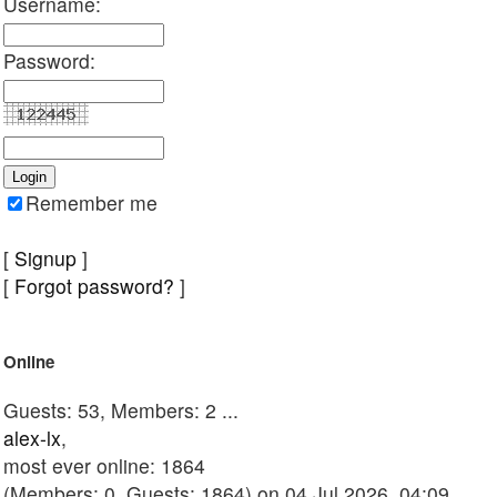
Username:
Password:
Remember me
[
Signup
]
[
Forgot password?
]
Online
Guests: 53, Members: 2 ...
alex-lx
,
most ever online: 1864
(Members: 0, Guests: 1864) on 04 Jul 2026, 04:09