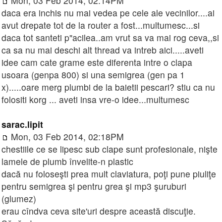
Mon, 03 Feb 2014, 02:14PM
daca era inchis nu mai vedea pe cele ale vecinilor....ai
avut drepate tot de la router a fost...multumesc...si
daca tot santeti p"acilea..am vrut sa va mai rog ceva,,si
ca sa nu mai deschi alt thread va intreb aici.....aveti
idee cam cate grame este diferenta intre o clapa
usoara (genpa 800) si una semigrea (gen pa 1
x).....oare merg plumbi de la baietii pescari? stiu ca nu
folositi korg ... aveti insa vre-o idee...multumesc
sarac.lipit
Mon, 03 Feb 2014, 02:18PM
chestiile ce se lipesc sub clape sunt profesionale, nişte
lamele de plumb învelite-n plastic
dacă nu foloseşti prea mult claviatura, poţi pune piuliţe
pentru semigrea şi pentru grea şi mp3 şuruburi
(glumez)
erau cîndva ceva site'uri despre această discuţie.