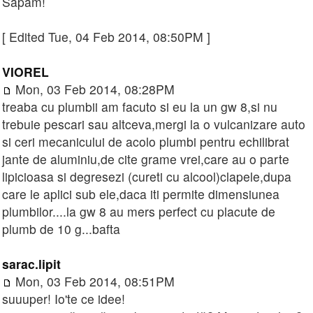
Săpăm!
[ Edited Tue, 04 Feb 2014, 08:50PM ]
VIOREL
Mon, 03 Feb 2014, 08:28PM
treaba cu plumbii am facuto si eu la un gw 8,si nu
trebuie pescari sau altceva,mergi la o vulcanizare auto
si ceri mecanicului de acolo plumbi pentru echilibrat
jante de aluminiu,de cite grame vrei,care au o parte
lipicioasa si degresezi (cureti cu alcool)clapele,dupa
care le aplici sub ele,daca iti permite dimensiunea
plumbilor....la gw 8 au mers perfect cu placute de
plumb de 10 g...bafta
sarac.lipit
Mon, 03 Feb 2014, 08:51PM
suuuper! Io'te ce idee!