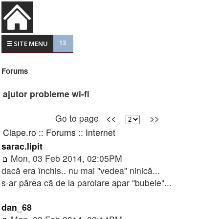
13
☰ SITE MENU
Forums
ajutor probleme wi-fi
Go to page
<<
>>
Clape.ro
::
Forums
::
Internet
sarac.lipit
Mon, 03 Feb 2014, 02:05PM
dacă era închis.. nu mai ''vedea'' ninică...
s-ar părea că de la parolare apar ''bubele''...
dan_68