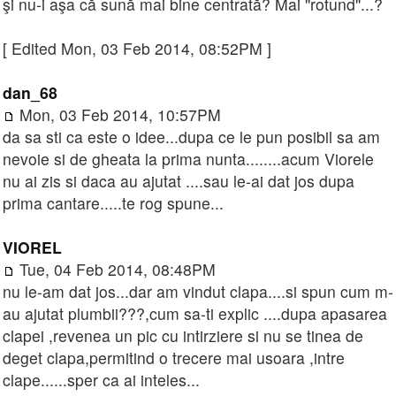
şi nu-i aşa că sună mai bine centrată? Mai ''rotund''...?
[ Edited Mon, 03 Feb 2014, 08:52PM ]
dan_68
Mon, 03 Feb 2014, 10:57PM
da sa sti ca este o idee...dupa ce le pun posibil sa am
nevoie si de gheata la prima nunta........acum Viorele
nu ai zis si daca au ajutat ....sau le-ai dat jos dupa
prima cantare.....te rog spune...
VIOREL
Tue, 04 Feb 2014, 08:48PM
nu le-am dat jos...dar am vindut clapa....si spun cum m-
au ajutat plumbii???,cum sa-ti explic ....dupa apasarea
clapei ,revenea un pic cu intirziere si nu se tinea de
deget clapa,permitind o trecere mai usoara ,intre
clape......sper ca ai inteles...