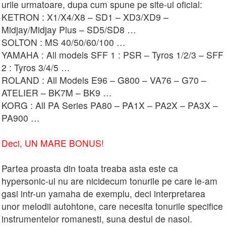
urile urmatoare, dupa cum spune pe site-ul oficial:
KETRON : X1/X4/X8 – SD1 – XD3/XD9 –
Midjay/Midjay Plus – SD5/SD8 …
SOLTON : MS 40/50/60/100 …
YAMAHA : All models SFF 1 : PSR – Tyros 1/2/3 – SFF
2 : Tyros 3/4/5 …
ROLAND : All Models E96 – G800 – VA76 – G70 –
ATELIER – BK7M – BK9 …
KORG : All PA Series PA80 – PA1X – PA2X – PA3X –
PA900 …
Deci, UN MARE BONUS!
Partea proasta din toata treaba asta este ca
hypersonic-ul nu are nicidecum tonurile pe care le-am
gasi intr-un yamaha de exemplu, deci interpretarea
unor melodii autohtone, care necesita tonurile specifice
instrumentelor romanesti, suna destul de nasol.