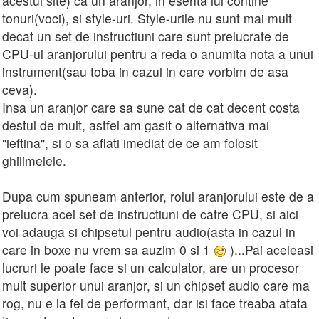
acestui site) ca un aranjor, in esenta lui contine
tonuri(voci), si style-uri. Style-urile nu sunt mai mult
decat un set de instructiuni care sunt prelucrate de
CPU-ul aranjorului pentru a reda o anumita nota a unui
instrument(sau toba in cazul in care vorbim de asa
ceva).
Insa un aranjor care sa sune cat de cat decent costa
destul de mult, astfel am gasit o alternativa mai
"ieftina", si o sa aflati imediat de ce am folosit
ghilimelele.
Dupa cum spuneam anterior, rolul aranjorului este de a
prelucra acel set de instructiuni de catre CPU, si aici
voi adauga si chipsetul pentru audio(asta in cazul in
care in boxe nu vrem sa auzim 0 si 1
)...Pai aceleasi
lucruri le poate face si un calculator, are un procesor
mult superior unui aranjor, si un chipset audio care ma
rog, nu e la fel de performant, dar isi face treaba atata