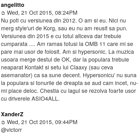
angelitto
Wed, 21 Oct 2015, 08:24PM
Nu poti cu versiunea din 2012. O am si eu. Nici nu
merg style'uri de Korg, sau eu nu am reusit sa pun.
Versiunea din 2015 e cu totul altceva dar trebuie
cumparata .... Am ramas totusi la OMB 11 care mi se
pare mai usor de folosit. Am si hypersonic. La muzica
usoara merge destul de OK, dar la populara trebuie
neaparat Kontakt si setu lui Claaxy (sau ceva
asemanator) ca sa sune decent. Hypersonicu' nu suna
la populara si tonurile de dreapta se aud cam incet, nu-
mi place deloc. Chestia cu lagul se rezolva foarte usor
cu driverele ASIO4ALL.
XanderZ
Wed, 21 Oct 2015, 09:44PM
@victorr