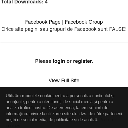
Total Downloads:
4
Facebook Page
|
Facebook Group
Orice alte pagini sau grupuri de Facebook sunt FALSE!
Please
login
or
register
.
View Full Site
Utilizăm modulele cookie pentru a personaliza conținutul și
Setări confidenţialitate
anunțurile, pentru a oferi funcții de social media și pentru a
analiza traficul nostru. De asemenea, facem schimb de
Up
informații cu privire la utilizarea site-ului dvs. de către partenerii
noștri de social media, de publicitate și de analiză.
Politica
cookies