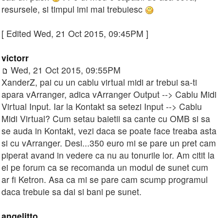
resursele, si timpul imi mai trebuiesc
[ Edited Wed, 21 Oct 2015, 09:45PM ]
victorr
Wed, 21 Oct 2015, 09:55PM
XanderZ, pai cu un cablu virtual midi ar trebui sa-ti
apara vArranger, adica vArranger Output --> Cablu Midi
Virtual Input. Iar la Kontakt sa setezi Input --> Cablu
Midi Virtual? Cum setau baietii sa cante cu OMB si sa
se auda in Kontakt, vezi daca se poate face treaba asta
si cu vArranger. Desi...350 euro mi se pare un pret cam
piperat avand in vedere ca nu au tonurile lor. Am citit la
ei pe forum ca se recomanda un modul de sunet cum
ar fi Ketron. Asa ca mi se pare cam scump programul
daca trebuie sa dai si bani pe sunet.
angelitto