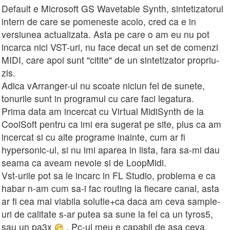
Default e Microsoft GS Wavetable Synth, sintetizatorul
intern de care se pomeneste acolo, cred ca e in
versiunea actualizata. Asta pe care o am eu nu pot
incarca nici VST-uri, nu face decat un set de comenzi
MIDI, care apoi sunt "citite" de un sintetizator propriu-
zis.
Adica vArranger-ul nu scoate niciun fel de sunete,
tonurile sunt in programul cu care faci legatura.
Prima data am incercat cu Virtual MidiSynth de la
CoolSoft pentru ca imi era sugerat pe site, plus ca am
incercat si cu alte programe inainte, cum ar fi
hypersonic-ul, si nu imi aparea in lista, fara sa-mi dau
seama ca aveam nevoie si de LoopMidi.
Vst-urile pot sa le incarc in FL Studio, problema e ca
habar n-am cum sa-i fac routing la fiecare canal, asta
ar fi cea mai viabila solutie+ca daca am ceva sample-
uri de calitate s-ar putea sa sune la fel ca un tyros5,
sau un pa3x
. Pc-ul meu e capabil de asa ceva,