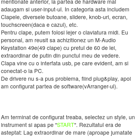
mentionate anterior, la partea de hardware mai
adaugam si user-input-ul. In categoria asta includem
Clapele, diversele butoane, slidere, knob-uri, ecran,
touchscreen(daca e cazul), etc.
Pentru clape, putem folosi lejer o claviatura midi. Eu
personal, am reusit sa achizitionez un M-Audio
Keystation 49e(49 clape) cu pretul de 60 de lei,
extraordinar de putin din punctul meu de vedere.
Clapa vine cu o interfata usb, pe care evident, am si
conectat-o la PC.
De drivere nu s-a pus problema, fiind plug&play, apoi
am configurat partea de software(vArranger-ul).
Am terminat de configurat treaba, selectez un style, un
instrument si apas pe "
START
". Rezultatul era de
asteptat: Lag extraordinar de mare (aproape jumatate