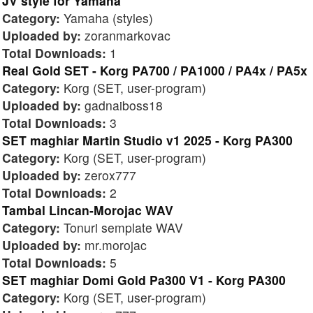
JV style for Yamaha
Category:
Yamaha (styles)
Uploaded by:
zoranmarkovac
Total Downloads:
1
Real Gold SET - Korg PA700 / PA1000 / PA4x / PA5x
Category:
Korg (SET, user-program)
Uploaded by:
gadnaiboss18
Total Downloads:
3
SET maghiar Martin Studio v1 2025 - Korg PA300
Category:
Korg (SET, user-program)
Uploaded by:
zerox777
Total Downloads:
2
Tambal Lincan-Morojac WAV
Category:
Tonuri semplate WAV
Uploaded by:
mr.morojac
Total Downloads:
5
SET maghiar Domi Gold Pa300 V1 - Korg PA300
Category:
Korg (SET, user-program)