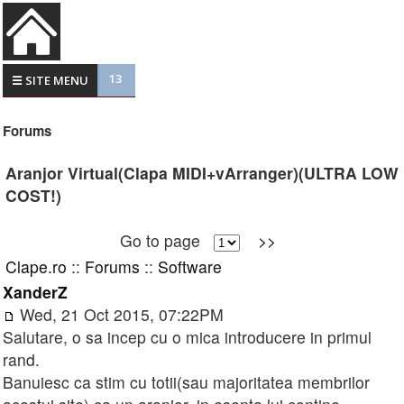
13
☰ SITE MENU
Forums
Aranjor Virtual(Clapa MIDI+vArranger)(ULTRA LOW
COST!)
Go to page
>>
Clape.ro
::
Forums
::
Software
XanderZ
Wed, 21 Oct 2015, 07:22PM
Salutare, o sa incep cu o mica introducere in primul
rand.
Banuiesc ca stim cu totii(sau majoritatea membrilor