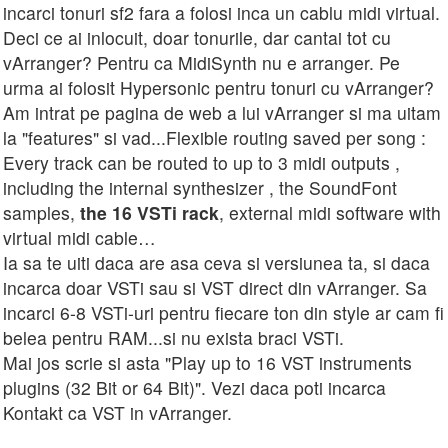
incarci tonuri sf2 fara a folosi inca un cablu midi virtual.
Deci ce ai inlocuit, doar tonurile, dar cantai tot cu
vArranger? Pentru ca MidiSynth nu e arranger. Pe
urma ai folosit Hypersonic pentru tonuri cu vArranger?
Am intrat pe pagina de web a lui vArranger si ma uitam
la "features" si vad...Flexible routing saved per song :
Every track can be routed to up to 3 midi outputs ,
including the internal synthesizer , the SoundFont
samples,
the 16 VSTi rack
, external midi software with
virtual midi cable…
Ia sa te uiti daca are asa ceva si versiunea ta, si daca
incarca doar VSTi sau si VST direct din vArranger. Sa
incarci 6-8 VSTi-uri pentru fiecare ton din style ar cam fi
belea pentru RAM...si nu exista braci VSTi.
Mai jos scrie si asta "Play up to 16 VST instruments
plugins (32 Bit or 64 Bit)". Vezi daca poti incarca
Kontakt ca VST in vArranger.