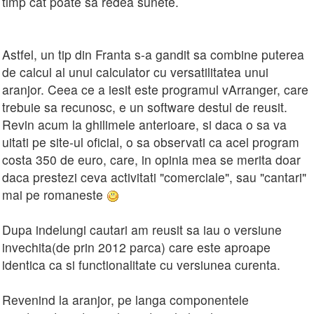
timp cat poate sa redea sunete.
Astfel, un tip din Franta s-a gandit sa combine puterea
de calcul al unui calculator cu versatilitatea unui
aranjor. Ceea ce a iesit este programul vArranger, care
trebuie sa recunosc, e un software destul de reusit.
Revin acum la ghilimele anterioare, si daca o sa va
uitati pe site-ul oficial, o sa observati ca acel program
costa 350 de euro, care, in opinia mea se merita doar
daca prestezi ceva activitati "comerciale", sau "cantari"
mai pe romaneste
Dupa indelungi cautari am reusit sa iau o versiune
invechita(de prin 2012 parca) care este aproape
identica ca si functionalitate cu versiunea curenta.
Revenind la aranjor, pe langa componentele