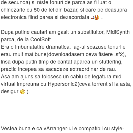
de secunda) si niste tonuri de parca as fi luat o
chinezarie cu 50 de lei din bazar, si care pe deasupra
electronica fiind parea si dezacordata
.
Dupa putine cautari am gasit un substituitor, MidiSynth
parca, de la CoolSoft.
Era o imbunatatire dramatica, lag-ul scazuse tonurile
erau mult mai bune(downloadasem ceva fisiere .sf2),
insa dupa putin timp de cantat aparea un stuttering,
practic incepea sa sacadeze extraordinar de rau.
Asa am ajuns sa folosesc un cablu de legatura midi
virtual impreuna cu Hypersonic2(ceva torrent si la asta,
desigur
).
Vestea buna e ca vArranger-ul e compatibil cu style-