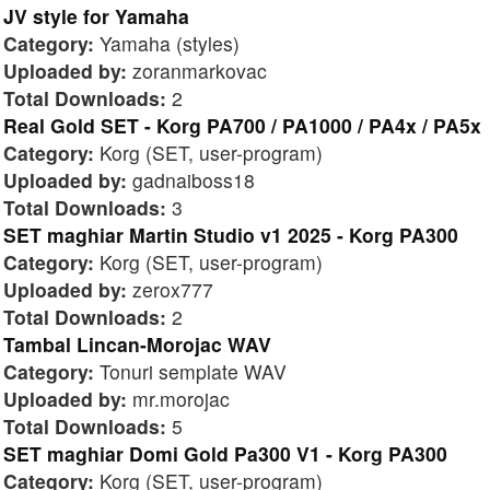
JV style for Yamaha
Category:
Yamaha (styles)
Uploaded by:
zoranmarkovac
Total Downloads:
2
Real Gold SET - Korg PA700 / PA1000 / PA4x / PA5x
Category:
Korg (SET, user-program)
Uploaded by:
gadnaiboss18
Total Downloads:
3
SET maghiar Martin Studio v1 2025 - Korg PA300
Category:
Korg (SET, user-program)
Uploaded by:
zerox777
Total Downloads:
2
Tambal Lincan-Morojac WAV
Category:
Tonuri semplate WAV
Uploaded by:
mr.morojac
Total Downloads:
5
SET maghiar Domi Gold Pa300 V1 - Korg PA300
Category:
Korg (SET, user-program)