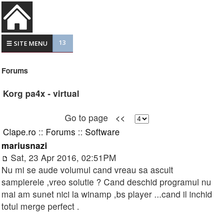
13
☰ SITE MENU
Forums
Korg pa4x - virtual
Go to page
<<
Clape.ro
::
Forums
::
Software
mariusnazi
Sat, 23 Apr 2016, 02:51PM
Nu mi se aude volumul cand vreau sa ascult
samplerele ,vreo solutie ? Cand deschid programul nu
mai am sunet nici la winamp ,bs player ...cand il inchid
totul merge perfect .