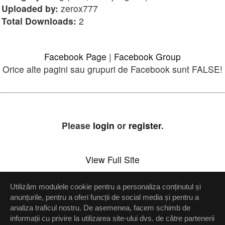
Uploaded by:
zerox777
Total Downloads:
2
Facebook Page
|
Facebook Group
Orice alte pagini sau grupuri de Facebook sunt FALSE!
Please
login
or
register
.
View Full Site
Utilizăm modulele cookie pentru a personaliza conținutul și
Setări confidenţialitate
anunțurile, pentru a oferi funcții de social media și pentru a
analiza traficul nostru. De asemenea, facem schimb de
Up
informații cu privire la utilizarea site-ului dvs. de către partenerii