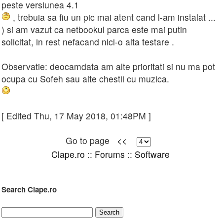
peste versiunea 4.1
, trebuia sa fiu un pic mai atent cand l-am instalat ...
) si am vazut ca netbookul parca este mai putin
solicitat, in rest nefacand nici-o alta testare .
Observatie: deocamdata am alte prioritati si nu ma pot
ocupa cu Sofeh sau alte chestii cu muzica.
[ Edited Thu, 17 May 2018, 01:48PM ]
Go to page
<<
Clape.ro
::
Forums
::
Software
Search Clape.ro