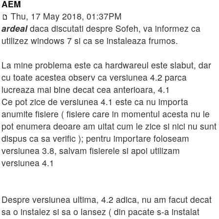
AEM
Thu, 17 May 2018, 01:37PM
ardeal
daca discutati despre Sofeh, va informez ca
utilizez windows 7 si ca se instaleaza frumos.
La mine problema este ca hardwareul este slabut, dar
cu toate acestea observ ca versiunea 4.2 parca
lucreaza mai bine decat cea anterioara, 4.1
Ce pot zice de versiunea 4.1 este ca nu importa
anumite fisiere ( fisiere care in momentul acesta nu le
pot enumera deoare am uitat cum le zice si nici nu sunt
dispus ca sa verific ); pentru importare foloseam
versiunea 3.8, salvam fisierele si apoi utilizam
versiunea 4.1
Despre versiunea ultima, 4.2 adica, nu am facut decat
sa o instalez si sa o lansez ( din pacate s-a instalat