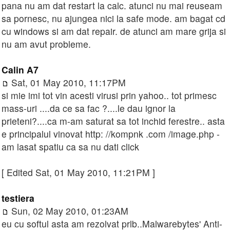
pana nu am dat restart la calc. atunci nu mai reuseam
sa pornesc, nu ajungea nici la safe mode. am bagat cd
cu windows si am dat repair. de atunci am mare grija si
nu am avut probleme.
Calin A7
Sat, 01 May 2010, 11:17PM
si mie imi tot vin acesti virusi prin yahoo.. tot primesc
mass-uri ....da ce sa fac ?....le dau ignor la
prieteni?....ca m-am saturat sa tot inchid ferestre.. asta
e principalul vinovat http: //kompnk .com /image.php -
am lasat spatiu ca sa nu dati click
[ Edited Sat, 01 May 2010, 11:21PM ]
testiera
Sun, 02 May 2010, 01:23AM
eu cu softul asta am rezolvat prlb..Malwarebytes' Anti-