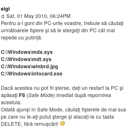
elgi
Sat, 01 May 2010, 06:24PM
Pentru a-l goni din PC-urile voastre, trebuie să căutaţi
următoarele fişiere şi să le stergeţi din PC cât mai
repede cu putință:
C:\Windows\mds.sys
C:\Windows\mdt.sys
C:\Windows\winbrd.jpg
C:\Windows\infocard.exe
Dacă acestea nu pot fii șterse, dați un restart la PC şi
apăsaţi
F8
(
Safe Mode
) imediat după repornirea
acestuia.
Odată ajunși în Safe Mode, căutaţi fişierele de mai sus
pe care nu le-aţi putut şterge și atacați-le cu tasta
DELETE, fără remușcări!