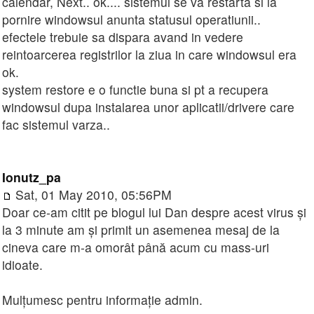
calendar, Next.. ok.... sistemul se va restarta si la
pornire windowsul anunta statusul operatiunii..
efectele trebuie sa dispara avand in vedere
reintoarcerea registrilor la ziua in care windowsul era
ok.
system restore e o functie buna si pt a recupera
windowsul dupa instalarea unor aplicatii/drivere care
fac sistemul varza..
Ionutz_pa
Sat, 01 May 2010, 05:56PM
Doar ce-am citit pe blogul lui Dan despre acest virus și
la 3 minute am și primit un asemenea mesaj de la
cineva care m-a omorât până acum cu mass-uri
idioate.
Mulțumesc pentru informație admin.