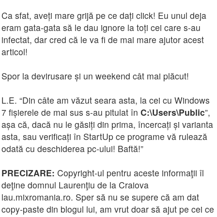
Ca sfat, aveți mare grijă pe ce dați click! Eu unul deja
eram gata-gata să le dau ignore la toți cei care s-au
infectat, dar cred că le va fi de mai mare ajutor acest
articol!
Spor la devirusare și un weekend cât mai plăcut!
L.E. “Din câte am văzut seara asta, la cei cu Windows
7 fișierele de mai sus s-au pitulat în
C:\Users\Public
”,
așa că, dacă nu le găsiți din prima, încercați și varianta
asta, sau verificați în StartUp ce programe vă rulează
odată cu deschiderea pc-ului! Baftă!”
PRECIZARE:
Copyright-ul pentru aceste informaţii îl
deţine domnul Laurenţiu de la Craiova
lau.mixromania.ro. Sper să nu se supere că am dat
copy-paste din blogul lui, am vrut doar să ajut pe cei ce