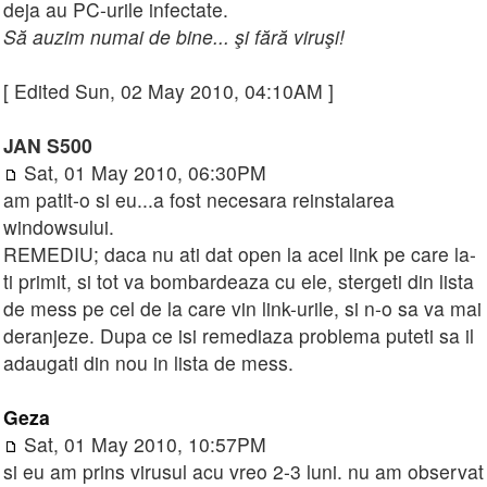
deja au PC-urile infectate.
Să auzim numai de bine... şi fără viruşi!
[ Edited Sun, 02 May 2010, 04:10AM ]
JAN S500
Sat, 01 May 2010, 06:30PM
am patit-o si eu...a fost necesara reinstalarea
windowsului.
REMEDIU; daca nu ati dat open la acel link pe care la-
ti primit, si tot va bombardeaza cu ele, stergeti din lista
de mess pe cel de la care vin link-urile, si n-o sa va mai
deranjeze. Dupa ce isi remediaza problema puteti sa il
adaugati din nou in lista de mess.
Geza
Sat, 01 May 2010, 10:57PM
si eu am prins virusul acu vreo 2-3 luni. nu am observat