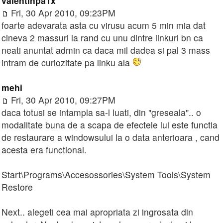
valentinpa1x
Fri, 30 Apr 2010, 09:23PM
foarte adevarata asta cu virusu acum 5 min mia dat
cineva 2 massuri la rand cu unu dintre linkuri bn ca
neati anuntat admin ca daca mil dadea si pal 3 mass
intram de curiozitate pa linku ala
mehi
Fri, 30 Apr 2010, 09:27PM
daca totusi se intampla sa-l luati, din "greseala".. o
modalitate buna de a scapa de efectele lui este functia
de restaurare a windowsului la o data anterioara , cand
acesta era functional.
Start\Programs\Accesossories\System Tools\System
Restore
Next.. alegeti cea mai apropriata zi ingrosata din