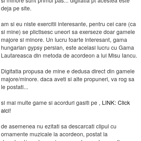
si minore sunt primul pas... digitatia pt acestea este
deja pe site.
am si eu niste exercitii interesante, pentru cei care (ca
si mine) se plictisesc uneori sa exerseze doar gamele
majore si minore. Un lucru foarte interesant, gama
hungarian gypsy persian, este acelasi lucru cu Gama
Lautareasca din metoda de acordeon a lui Misu Iancu.
Digitatia propusa de mine e dedusa direct din gamele
majore/minore. daca aveti si alte propuneri, va rog sa
le postati...
si mai multe game si acorduri gasiti pe ,
LINK: Click
aici!
de asemenea nu ezitati sa descarcati clipul cu
ornamente muzicale la acordeon, postat la