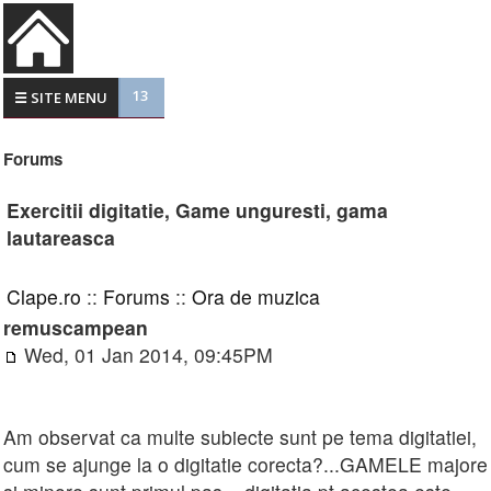
13
☰ SITE MENU
Forums
Exercitii digitatie, Game unguresti, gama
lautareasca
Clape.ro
::
Forums
::
Ora de muzica
remuscampean
Wed, 01 Jan 2014, 09:45PM
Am observat ca multe subiecte sunt pe tema digitatiei,
cum se ajunge la o digitatie corecta?...GAMELE majore