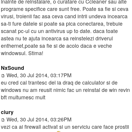
inainte de reinstalare, o curatare cu Ccleaner sau alte
programe specifice care sunt free. Poate sa fie si ceva
virusi, troienii fac asa ceva cand intrii undeva incearca
sa-ti fure datele si poate sa pica conectarea, trebuie
scanat pc-ul cu un antivirus up to date. daca toate
astea nu te ajuta incearca sa reinstelezi driverul
enthernet,poate sa fie si de acolo daca e veche
windowsul. Stima!
NxSound
Wed, 30 Jul 2014, 03:17PM
eu cred cal trantesc del ia draq de calculator si de
windows nu am reusit nimic fac un reinstal de win revin
bft multumesc mult
ciury
Wed, 30 Jul 2014, 03:26PM
vezi ca ai firewall activat si un serviciu care face prostii