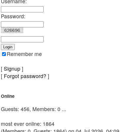
Username:
Password:
Remember me
[
Signup
]
[
Forgot password?
]
Online
Guests: 456, Members: 0 ...
most ever online: 1864
(Members: 0, Guests: 1864) on 04 Jul 2026, 04:09