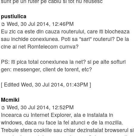
sunt pe un ruter pe cablu si tot nu reusesc
pustiulica
Wed, 30 Jul 2014, 12:46PM
Eu zic ca este din cauza routerului, care iti blocheaza
sau inchide conexiunea. Poti sa "sari" routerul? De la
cine ai net Romtelecom cumva?
PS: iti pica total conexiunea la net? si pe alte softuri
gen: messenger, client de torent, etc?
[ Edited Wed, 30 Jul 2014, 01:43PM ]
Mcmiki
Wed, 30 Jul 2014, 12:52PM
Incearca cu Internet Explorer, ala e instalata in
windows, daca nu face la fel atunci e de la mozilla.
Trebuie sters cookiile sau chiar dezinstalat browserul si