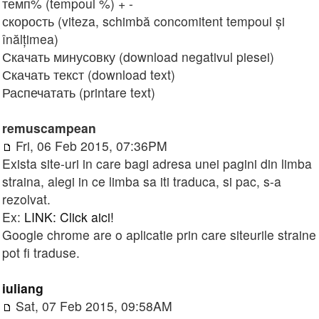
темп% (tempoul %) + -
скорость (viteza, schimbă concomitent tempoul și
înălțimea)
Скачать минусовку (download negativul piesei)
Скачать текст (download text)
Распечатать (printare text)
remuscampean
Fri, 06 Feb 2015, 07:36PM
Exista site-uri in care bagi adresa unei pagini din limba
straina, alegi in ce limba sa iti traduca, si pac, s-a
rezolvat.
Ex:
LINK: Click aici!
Google chrome are o aplicatie prin care siteurile straine
pot fi traduse.
iuliang
Sat, 07 Feb 2015, 09:58AM