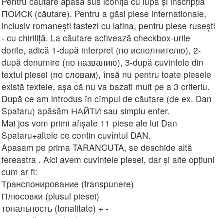
Pentru căutare apasă sus iconița cu lupa și inscripția
ПОИСК (căutare). Pentru a găsi piese internationale,
inclusiv romanești tastezi cu latina, pentru piese rusești
- cu chiriliță. La căutare activează checkbox-urile
dorite, adică 1-după interpret (по исполнителю), 2-
după denumire (по названию), 3-după cuvintele din
textul piesei (по словам), însă nu pentru toate piesele
există textele, așa că nu va bazati mult pe a 3 criteriu.
După ce am introdus în cîmpul de căutare (de ex. Dan
Spataru) apăsăm НАЙТИ sau simplu enter.
Mai jos vom primi afișate 11 piese ale lui Dan
Spataru+altele ce contin cuvîntul DAN.
Apasam pe prima TARANCUTA, se deschide altă
fereastra . Aici avem cuvintele piesei, dar și alte opțiuni
cum ar fi:
Транспонирование (transpunere)
Плюсовки (plusul piesei)
тональность (tonalitate) + -