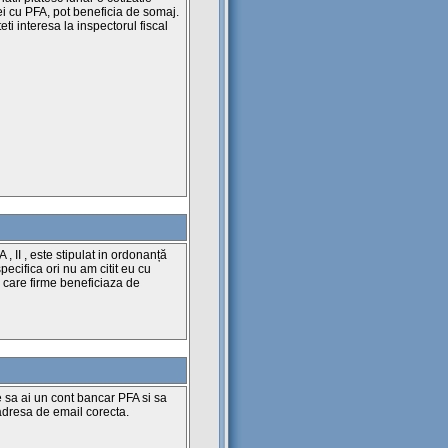
ei cu PFA, pot beneficia de somaj.
i interesa la inspectorul fiscal
, II , este stipulat in ordonanță
pecifica ori nu am citit eu cu
 care firme beneficiaza de
e sa ai un cont bancar PFA si sa
 adresa de email corecta.