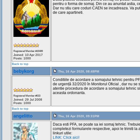
pentru o forma de somaj. Din ce au anuntat astia, c
Dar nu stiu care coduri CAEN se incadreaza. Va putet
de care apartineti.
Registered Member #16489
Joined: 10 Apr 2017
Posts: 1000
Back to top
bebykorg
Thu, 16 Apr 2020, 08:48PM
Conditiile de acordare a somajului tehnic pentru PFA 
de urgență 32/2020 în Monitorul Oficial , dar nu se s
atentie procedura de acordare a somajului tehnic si
aceasta ordonanta.
Registered Member #533
Joined: 29 Jul 2008
Posts: 1000
Back to top
angelitto
Thu, 16 Apr 2020, 09:31PM
Daca esti PFA, se poate sa iei somaj tehnic. Trebui
completezi formularele respective, apoi le trimiti la
linkuri utile:
LINK: Click aici!