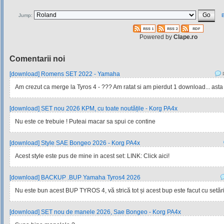
Jump:
B
Powered by
Clape.ro
Comentarii noi
[download] Romens SET 2022 - Yamaha
P
Am crezut ca merge la Tyros 4 - ??? Am ratat si am pierdut 1 download... asta
[download] SET nou 2026 KPM, cu toate noutățile - Korg PA4x
Nu este ce trebuie ! Puteai macar sa spui ce contine
[download] Style SAE Bongeo 2026 - Korg PA4x
Acest style este pus de mine in acest set: LINK: Click aici!
[download] BACKUP .BUP Yamaha Tyros4 2026
Nu este bun acest BUP TYROS 4, vă strică tot și acest bup este facut cu setările
[download] SET nou de manele 2026, Sae Bongeo - Korg PA4x