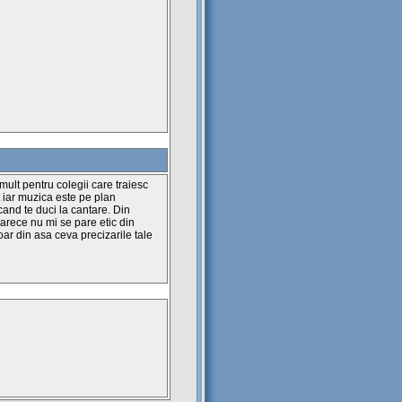
 mult pentru colegii care traiesc
t iar muzica este pe plan
 cand te duci la cantare. Din
arece nu mi se pare etic din
oar din asa ceva precizarile tale