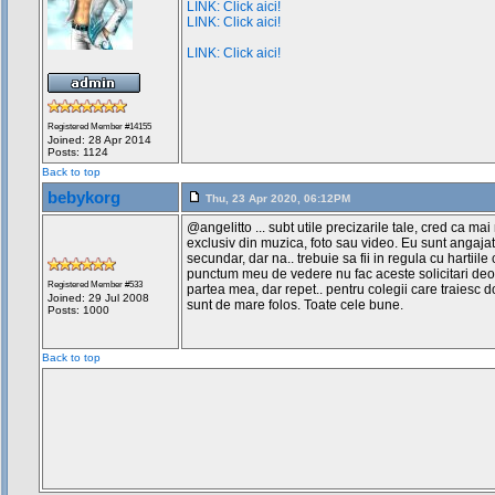
LINK: Click aici!
LINK: Click aici!
LINK: Click aici!
Registered Member #14155
Joined: 28 Apr 2014
Posts: 1124
Back to top
bebykorg
Thu, 23 Apr 2020, 06:12PM
@angelitto ... subt utile precizarile tale, cred ca mai
exclusiv din muzica, foto sau video. Eu sunt angaja
secundar, dar na.. trebuie sa fii in regula cu hartiile
punctum meu de vedere nu fac aceste solicitari deo
Registered Member #533
partea mea, dar repet.. pentru colegii care traiesc d
Joined: 29 Jul 2008
sunt de mare folos. Toate cele bune.
Posts: 1000
Back to top