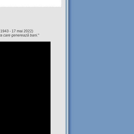
 1943 - 17 mai 2022)
eva care generează bani.
"