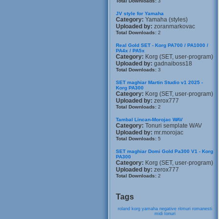
Total Downloads:
3
JV style for Yamaha
Category:
Yamaha (styles)
Uploaded by:
zoranmarkovac
Total Downloads:
2
Real Gold SET - Korg PA700 / PA1000 /
PA4x / PA5x
Category:
Korg (SET, user-program)
Uploaded by:
gadnaiboss18
Total Downloads:
3
SET maghiar Martin Studio v1 2025 -
Korg PA300
Category:
Korg (SET, user-program)
Uploaded by:
zerox777
Total Downloads:
2
Tambal Lincan-Morojac WAV
Category:
Tonuri semplate WAV
Uploaded by:
mr.morojac
Total Downloads:
5
SET maghiar Domi Gold Pa300 V1 - Korg
PA300
Category:
Korg (SET, user-program)
Uploaded by:
zerox777
Total Downloads:
2
Tags
roland
korg
yamaha
negative
ritmuri
romanesti
midi
tonuri