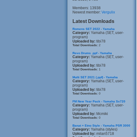
Members: 13938
Newest member:
Vergulix
Latest Downloads
Romens SET 2022 - Yamaha
Category:
Yamaha (SET, user-
program)
Uploaded by:
tibi78
Total Downloads:
2
Revo Drums .ppf - Yamaha
Category:
Yamaha (SET, user-
program)
Uploaded by:
tibi78
Total Downloads:
1
Multi SET 2021 (.ppf) - Yamaha
Category:
Yamaha (SET, user-
program)
Uploaded by:
tibi78
Total Downloads:
0
FM New Year Pack - Yamaha Sx720
Category:
Yamaha (SET, user-
program)
Uploaded by:
Mcmiki
Total Downloads:
0
Banat + Etno Style - Yamaha PSR 3000
Category:
Yamaha (styles)
Uploaded by:
milan5718