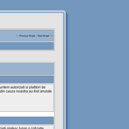
<<
Previous thread
|
Next thread
>>
ntem autorizati si platitori de
din cauza noastra au fost anulate
atii platesc lunar o cotizatie