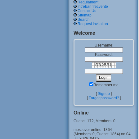
Regulament
Intrebari frecvente
Contact Us
Sitemap
Search
Request Invitation
Welcome
Username:
Password:
Remember me
[
Signup
]
[
Forgot password?
]
Online
Guests: 172, Members: 0 ...
most ever online: 1864
(Members: 0, Guests: 1864) on 04
Jul 2026, 04:09