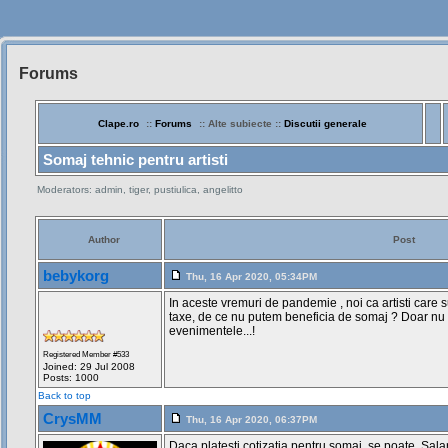
Forums
Siteul
Muzicantilor
Clape.ro
::
Forums
:: Alte subiecte ::
Discutii generale
Somaj tehnic pentru artisti
Moderators: admin, tiger, pustiulica, angelitto
Author
Post
bebykorg
Thu, 16 Apr 2020, 05:34PM
In aceste vremuri de pandemie , noi ca artisti care su
taxe, de ce nu putem beneficia de somaj ? Doar nu 
evenimentele...!
Registered Member #533
Joined: 29 Jul 2008
Posts: 1000
Back to top
CrysMM
Thu, 16 Apr 2020, 06:37PM
Daca platesti cotizatia pentru somaj, se poate. Salari