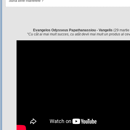
Suna bine manelele ?
Evangelos Odysseus Papathanassiou - Vangelis
(29 martie
"
Cu cât ai mai mult succes, cu atât devii mai mult un produs al c