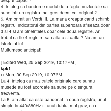
despre capac ?
4. Inteleg ca bandon e modul de a regla muzicutele sa
sune intr-un registru mai gros decat cel original ?
5. Am primit un Verdi III. La mana dreapta cand schimb
registrul indicatorul din partea superioara afiseaza doar
3 si 4 si am bineinteles doar cele doua registre. Ar
trebui sa fie 4 registre sau alta e situatia ? Nu am un
istoric al lui.
Multumesc anticipat!
[ Edited Wed, 25 Sep 2019, 10:17PM ]
kpk1
Mon, 30 Sep 2019, 10:07PM
La 4. inteleg ca muzicutele originale care sunau
musette au fost acordate sa sune pe o singura
frecventa.
La 5. am aflat ca este bandonat in doua registre, unul
simplu la 440/880Hz si unul dublu, mai grav, cu o