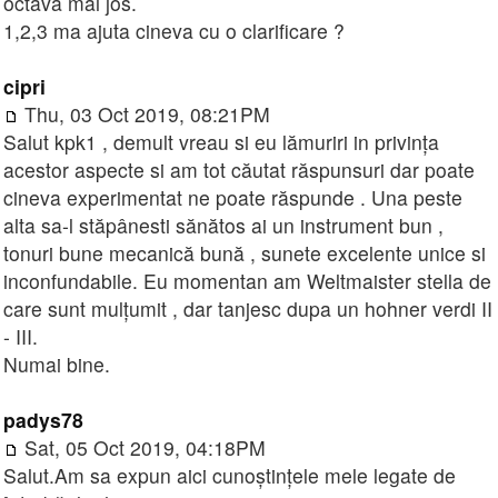
octava mai jos.
1,2,3 ma ajuta cineva cu o clarificare ?
cipri
Thu, 03 Oct 2019, 08:21PM
Salut kpk1 , demult vreau si eu lămuriri in privința
acestor aspecte si am tot căutat răspunsuri dar poate
cineva experimentat ne poate răspunde . Una peste
alta sa-l stăpânesti sănătos ai un instrument bun ,
tonuri bune mecanică bună , sunete excelente unice si
inconfundabile. Eu momentan am Weltmaister stella de
care sunt mulțumit , dar tanjesc dupa un hohner verdi II
- III.
Numai bine.
padys78
Sat, 05 Oct 2019, 04:18PM
Salut.Am sa expun aici cunoștințele mele legate de