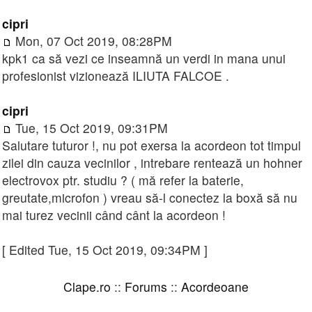
cipri
Mon, 07 Oct 2019, 08:28PM
kpk1 ca să vezi ce inseamnă un verdi in mana unui
profesionist vizionează ILIUTA FALCOE .
cipri
Tue, 15 Oct 2019, 09:31PM
Salutare tuturor !, nu pot exersa la acordeon tot timpul
zilei din cauza vecinilor , intrebare rentează un hohner
electrovox ptr. studiu ? ( mă refer la baterie,
greutate,microfon ) vreau să-l conectez la boxă să nu
mai turez vecinii când cânt la acordeon !
[ Edited Tue, 15 Oct 2019, 09:34PM ]
Clape.ro
::
Forums
::
Acordeoane