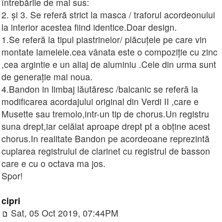
întrebările de mai sus:
2. și 3. Se referă strict la masca / traforul acordeonului
la interior acestea fiind identice.Doar design.
1.Se referă la tipul piastrinelor/ plăcuțele pe care vin
montate lamelele.cea vânata este o compoziție cu zinc
,cea argintie e un aliaj de aluminiu .Cele din urma sunt
de generație mai noua.
4.Bandon in limbaj lăutăresc /balcanic se referă la
modificarea acordajului original din Verdi II ,care e
Musette sau tremolo,intr-un tip de chorus.Un registru
suna drept,iar celălat aproape drept pt a obține acest
chorus.In realitate Bandon pe acordeoane reprezintă
cuplarea registrului de clarinet cu registrul de basson
care e cu o octava ma jos.
Spor!
cipri
Sat, 05 Oct 2019, 07:44PM